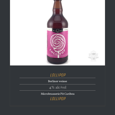
Lollipop
Berliner weisse
4% alc/vol
Microbrasserie Pit Caribou
Lollipop