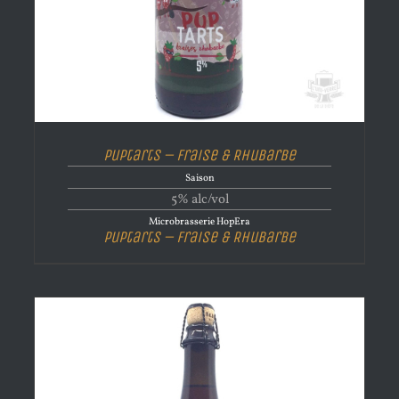
Puptarts – Fraise & Rhubarbe
Saison
5% alc/vol
Microbrasserie HopEra
Puptarts – Fraise & Rhubarbe