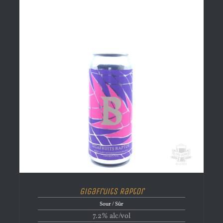
Gigafruits Raptor
Sour / Sûr
7.2% alc/vol