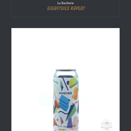
La Barberie
Gigafruits Raptor