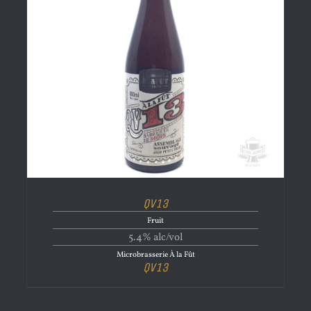
QV13
Fruit
5.4% alc/vol
Microbrasserie À la Fût
QV13