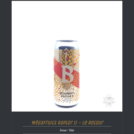
Mégafruits Raptor II ~ Le Retour
Sour / Sûr