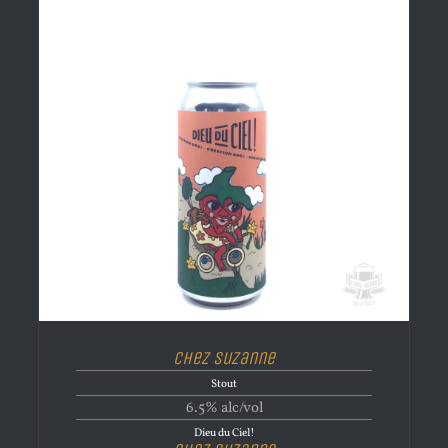
Chez Suzanne
Stout
6.5% alc/vol
Dieu du Ciel!