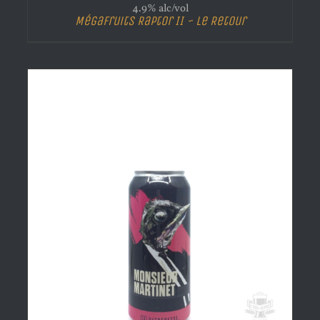
4.9% alc/vol
Mégafruits Raptor II ~ Le Retour