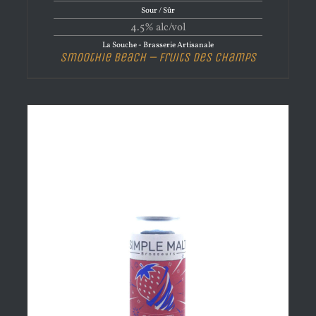
Sour / Sûr
4.5% alc/vol
La Souche - Brasserie Artisanale
Smoothie Beach – Fruits des champs