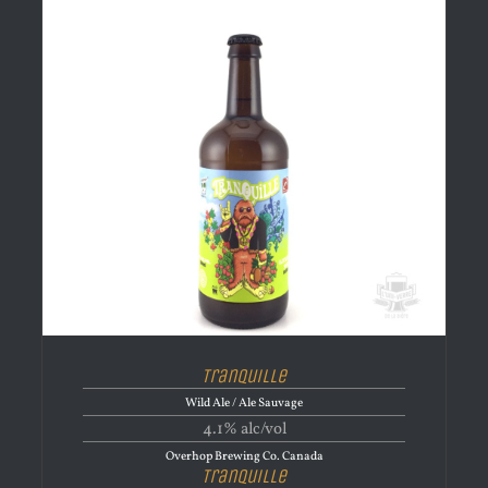
Tranquille
Wild Ale / Ale Sauvage
4.1% alc/vol
Overhop Brewing Co. Canada
Tranquille