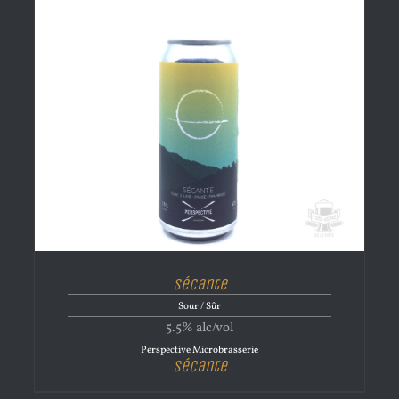
Sécante
Sour / Sûr
5.5% alc/vol
Perspective Microbrasserie
Sécante