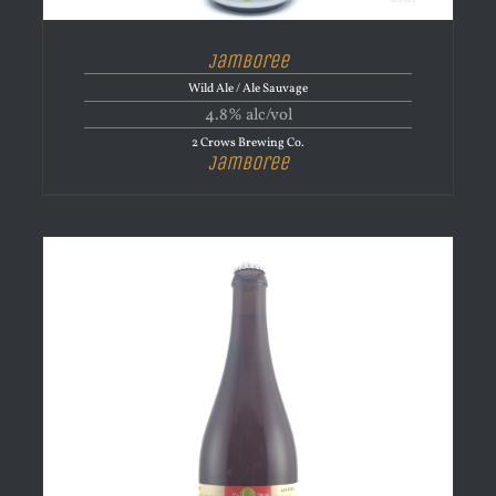
Jamboree
Wild Ale / Ale Sauvage
4.8% alc/vol
2 Crows Brewing Co.
Jamboree