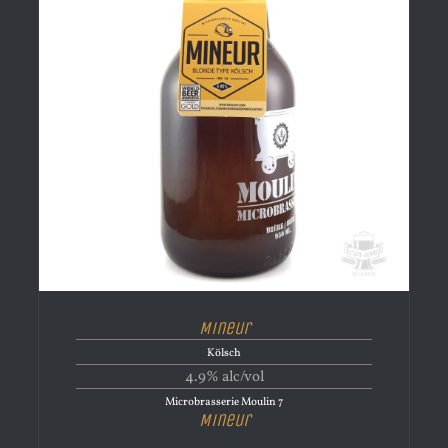
Mineur
Kölsch
4.9% alc/vol
Microbrasserie Moulin 7
Mineur