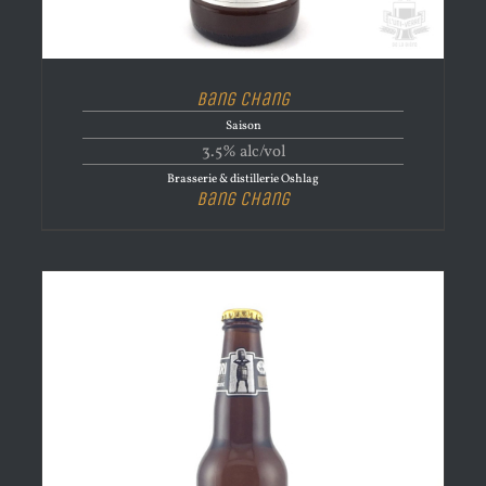
Bang Chang
Saison
3.5% alc/vol
Brasserie & distillerie Oshlag
Bang Chang