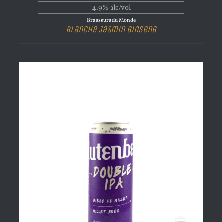
4.9% alc/vol
Brasseurs du Monde
Blanche Jasmin Ginseng