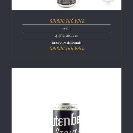
Saison Thé Vert
Saison
4.9% alc/vol
Brasseurs du Monde
Saison Thé Vert