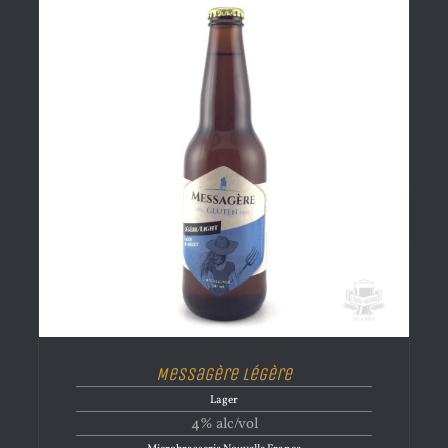
Messagère Légère
Lager
4% alc/vol