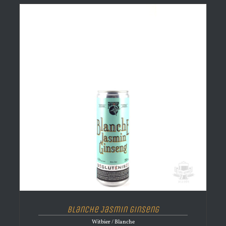
Blanche Jasmin Ginseng
Witbier / Blanche