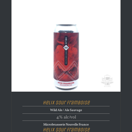
Helix Sour Framboise
Wild Ale / Ale Sauvage
4% alc/vol
Microbrasserie Nouvelle France
Helix Sour Framboise