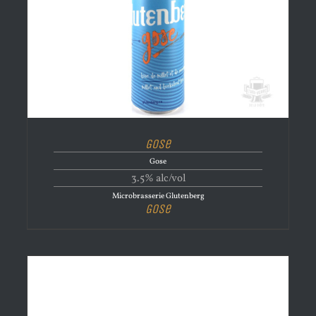
Gose
Gose
3.5% alc/vol
Microbrasserie Glutenberg
Gose