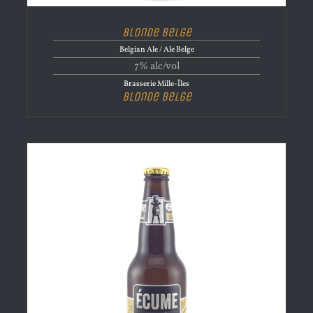
Blonde Belge
Belgian Ale / Ale Belge
7% alc/vol
Brasserie Mille-Îles
Blonde Belge