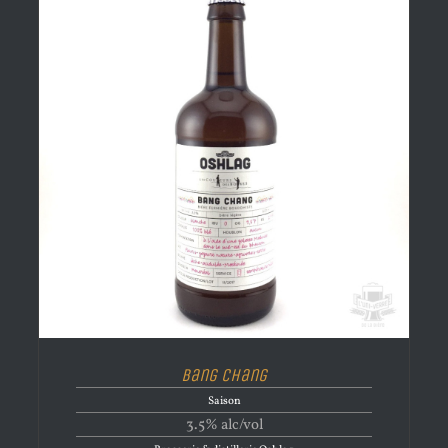
Bang Chang
Saison
3.5% alc/vol