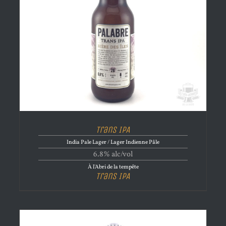
Trans IPA
India Pale Lager / Lager Indienne Pâle
6.8% alc/vol
À l'Abri de la tempête
Trans IPA