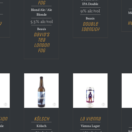
Fog
IPA Double
Blond Ale / Ale
9% alc/vol
Mi
Blonde
Beau's
5.3% alc/vol
H
y
Double
Identity
Beau's
David’s
Tea
London
Fog
tion
Kölsch
La Vienna
Ale
Kölsch
Vienna Lager
Am