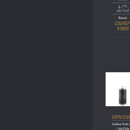
4.7%
alc/vol
Beau's
Countr
Vibes
Implica
Indian Pale 
/ Ale Pâle