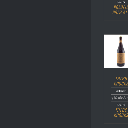
Beau's
Polari
Pale Al
Three
Knock
Altbier
7% alc/v
Beau's
Three
Knock