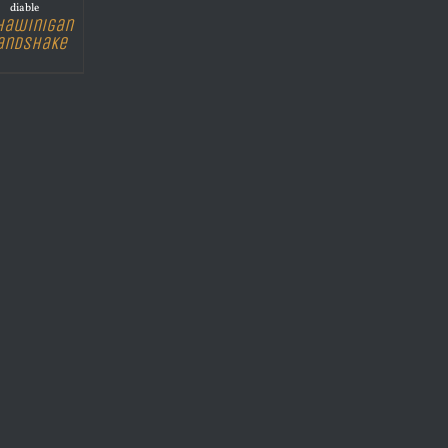
diable
hawinigan
andshake