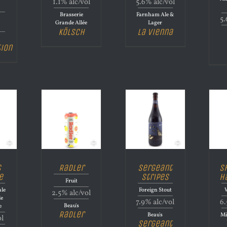
1.1% alc/vol
5.6% alc/vol
Brasserie
Farnham Ale &
5.
Grande Allée
Lager
Kölsch
La Vienna
tion
s
Radler
Sergeant
S
e
Stripes
H
Fruit
le
Foreign Stout
2.5% alc/vol
le
7.9% alc/vol
6.
Beau's
e
Radler
Beau's
Mi
ol
Sergeant