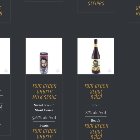
Stripes
s
S
e
H
Tom Green
Tom Green
s
Cherry
stout
Milk Stout
d’été
Sweet Stout /
Stout
ol
Stout Douce
8% alc/vol
5.6% alc/vol
Beau's
s
Tom Green
Beau's
Tom Green
stout
Cherry
d’été