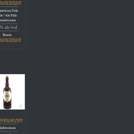
ountdown
erican Pale
le / Ale Pâle
Américaine
% alc/vol
Beau's
ountdown
efeweizen
Hefeweizen