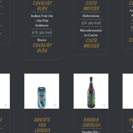
r
Cavalier
Citra
C
Bleu
Weisse
Am
A
Indian Pale Ale
Hefeweizen
/ Ale Pâle
5% alc/vol
Indienne
5
Microbrasserie
6% alc/vol
r
Le Castor
C
Citra
Beau's
Cavalier
Weisse
Bleu
y
David’s
Double
H
Tea
Identity
London
Double IPA /