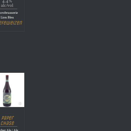
4.4%
alc/vol
crobrasserie
Lion Bleu
efeweizen
Paper
Chase
ber Ale / Ale