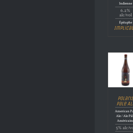
Indienne
6.2%
alc/vol
Épitaphe
Implica
Polari
Pale Al
American Pa
Ale / Ale Pâ
Américain
5% alc/v