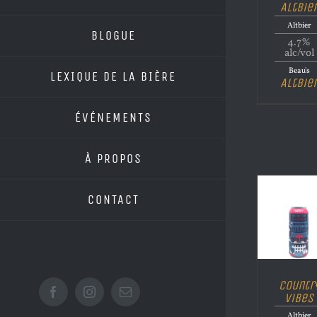
Altbie
Altbier
BLOGUE
4.7%
alc/vol
Beau's
LEXIQUE DE LA BIÈRE
Altbie
ÉVÉNEMENTS
À PROPOS
CONTACT
Countr
Vibes
Facebook
Instagram
Email
Altbier