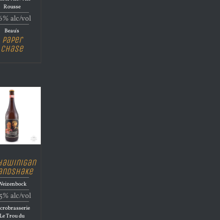
Rousse
6% alc/vol
Beau's
Paper
Chase
hawinigan
andshake
Weizenbock
5% alc/vol
crobrasserie
Le Trou du