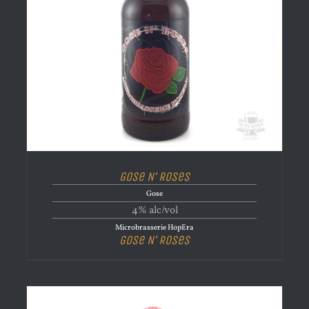
Gose N’ Roses
Gose
4% alc/vol
Microbrasserie HopEra
Gose N’ Roses