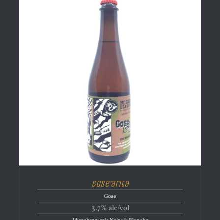
Gose’arita
Gose
3.7% alc/vol