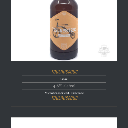
Toulnustouc
Gose
4.6% alc/vol
Microbrasserie St-Pancrace
Toulnustouc