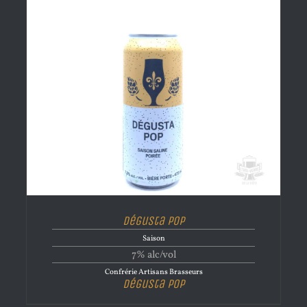
Dégusta Pop
Saison
7% alc/vol
Confrérie Artisans Brasseurs
Dégusta Pop