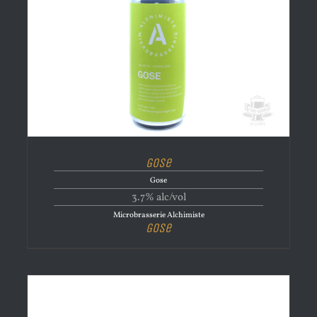
Gose
Gose
3.7% alc/vol
Microbrasserie Alchimiste
Gose