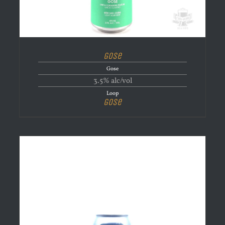
Gose
Gose
3.5% alc/vol
Loop
Gose