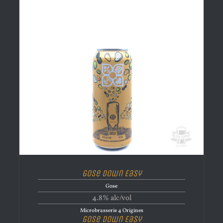
Gose Down Easy
Gose
4.8% alc/vol
Microbrasserie 4 Origines
Gose Down Easy