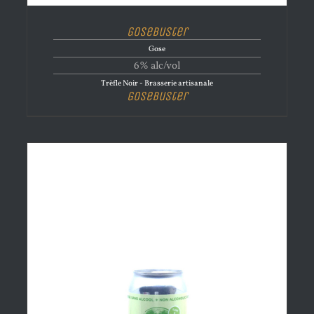
Gosebuster
Gose
6% alc/vol
Trèfle Noir - Brasserie artisanale
Gosebuster