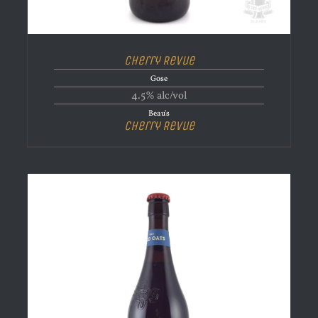
Cherry Revue
Gose
4.5% alc/vol
Beau's
Cherry Revue