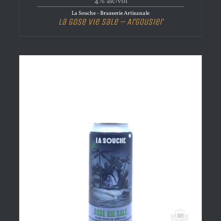
4% alc/vol
La Souche - Brasserie Artisanale
La Gose Vie Sale – Argousier