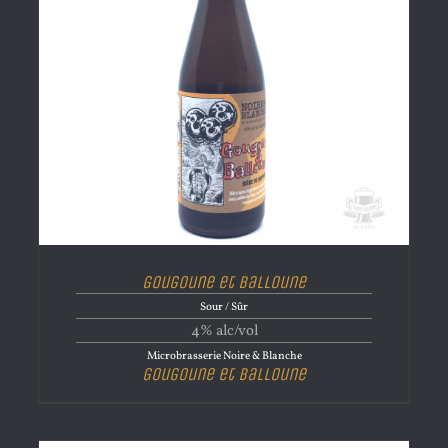
Gougoune et Balloune
Sour / Sûr
4% alc/vol
Microbrasserie Noire & Blanche
Gougoune et Balloune