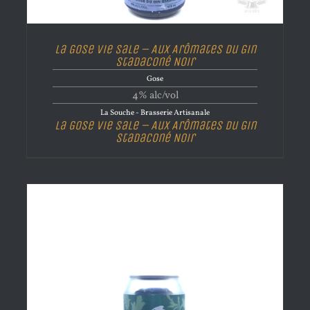
La Gose Vie Sale – Aux Arômates du Gin
Stadaconé Noir
Gose
4% alc/vol
La Souche - Brasserie Artisanale
La Gose Vie Sale – Aux Arômates du Gin
Stadaconé Noir