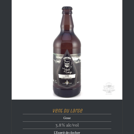
Vent du Large
Gose
3.8% alc/vol
L'Esprit de clocher