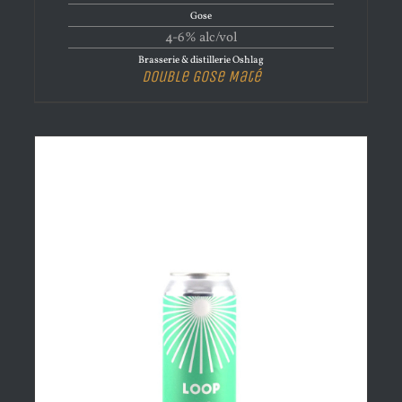
Gose
4-6% alc/vol
Brasserie & distillerie Oshlag
Double Gose Maté