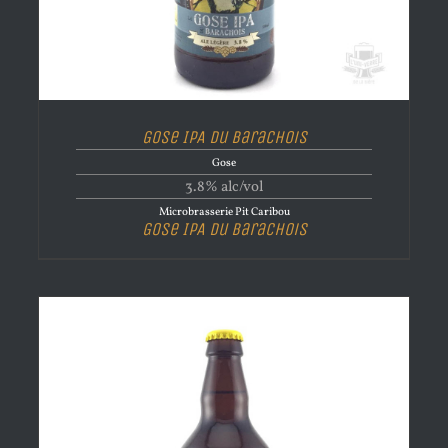
Gose IPA du Barachois
Gose
3.8% alc/vol
Microbrasserie Pit Caribou
Gose IPA du Barachois