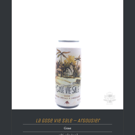
La Gose Vie Sale – Argousier
Gose