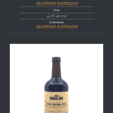
Palampam Plemousse
Gose
4.2% alc/vol
La Barberie
Palampam Plemousse