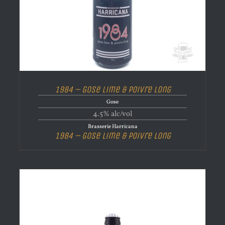
1984 – Gose Lime & Poivre Long
Gose
4.5% alc/vol
Brasserie Harricana
1984 – Gose Lime & Poivre Long