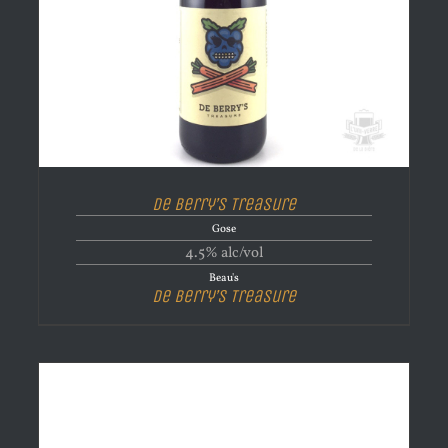
De Berry’s Treasure
Gose
4.5% alc/vol
Beau's
De Berry’s Treasure