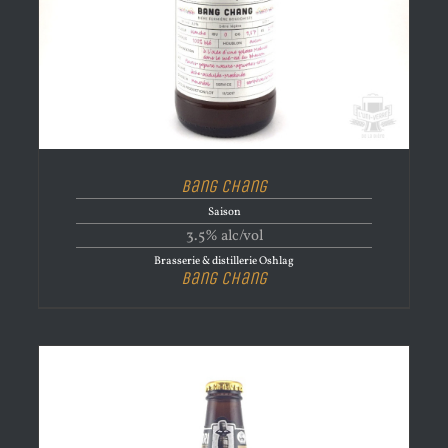
Bang Chang
Saison
3.5% alc/vol
Brasserie & distillerie Oshlag
Bang Chang