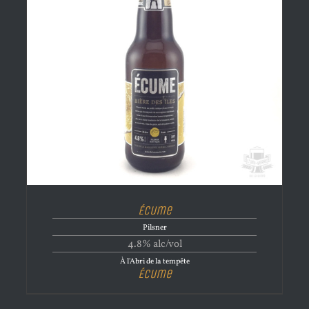
Écume
Pilsner
4.8% alc/vol
À l'Abri de la tempête
Écume