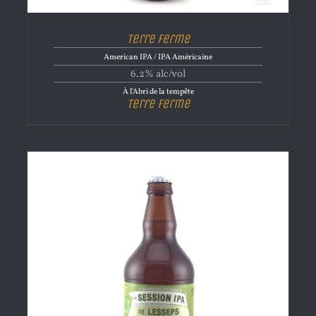
Terre Ferme
American IPA / IPA Américaine
6.2% alc/vol
À l'Abri de la tempête
Terre Ferme