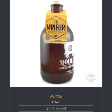
Mineur
Kölsch
4.9% alc/vol