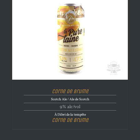
Corne de brume
Scotch Ale / Ale de Scotch
9% alc/vol
À l'Abri de la tempête
Corne de brume