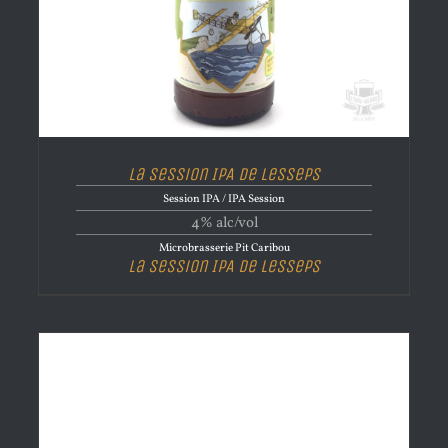
La Session IPA de Lesseps
Session IPA / IPA Session
4% alc/vol
Microbrasserie Pit Caribou
La Session IPA de Lesseps