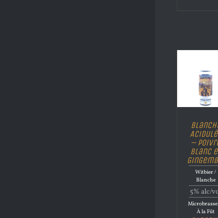
Blanch
Acidulé
– Poivr
blanc e
Gingemb
Witbier /
Blanche
5% alc/v
Microbrasse
À la Fût