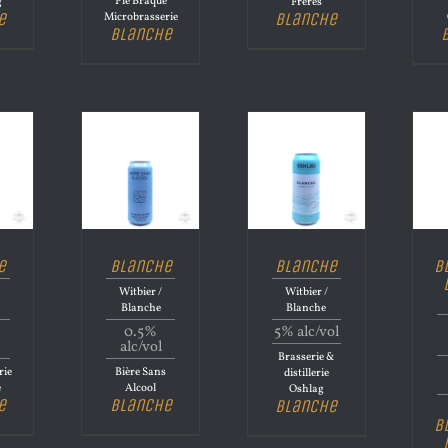
Pie Braque
g
Frères
e
Blanche
Microbrasserie
Blanche
e
Blanche
Blanche
B
Witbier /
Witbier /
Blanche
Blanche
0.5%
5% alc/vol
alc/vol
Brasserie &
rie
Bière Sans
distillerie
e
Alcool
Oshlag
e
Blanche
Blanche
B