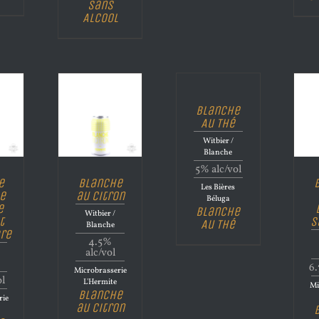
Sans
Alcool
Blanche
Au Thé
Witbier /
Blanche
5% alc/vol
e
Blanche
Les Bières
e
au Citron
Béluga
e
Blanche
Witbier /
t
s
Au Thé
Blanche
re
4.5%
alc/vol
6.
Microbrasserie
ol
L'Hermite
Mi
Blanche
rie
au Citron