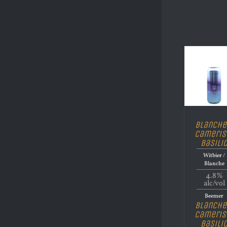
Blanche
Cameris
Basili
Witbier /
Blanche
4.8%
alc/vol
Beemer
Blanche
Cameris
Basili