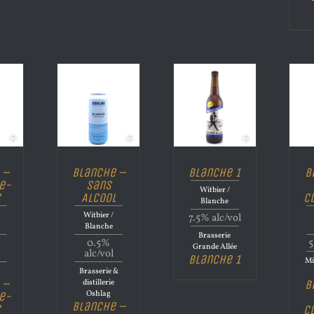
 –
Blanche –
Blanche 1
B
e-
Sans
Witbier /
c
Alcool
C
Blanche
Witbier /
7.5% alc/vol
Blanche
Brasserie
0.5%
5
Grande Allée
alc/vol
Blanche 1
Mi
Brasserie &
 –
B
distillerie
e-
Oshlag
Blanche –
c
C