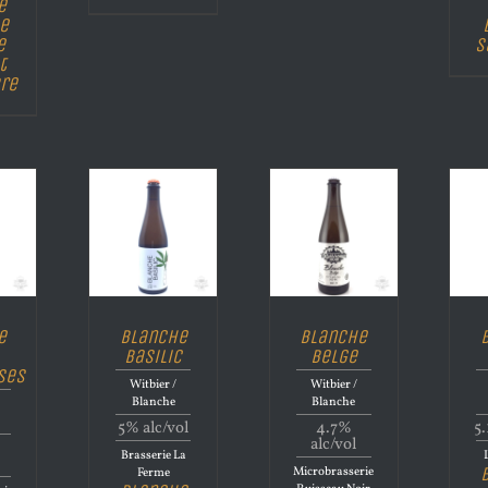
e
e
e
s
t
re
e
Blanche
Blanche
Basilic
Belge
ses
Witbier /
Witbier /
Blanche
Blanche
5% alc/vol
4.7%
5.
alc/vol
Brasserie La
Microbrasserie
Ferme