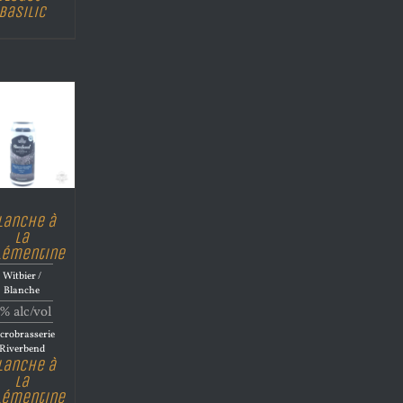
Basilic
lanche à
La
lémentine
Witbier /
Blanche
% alc/vol
crobrasserie
Riverbend
lanche à
La
lémentine