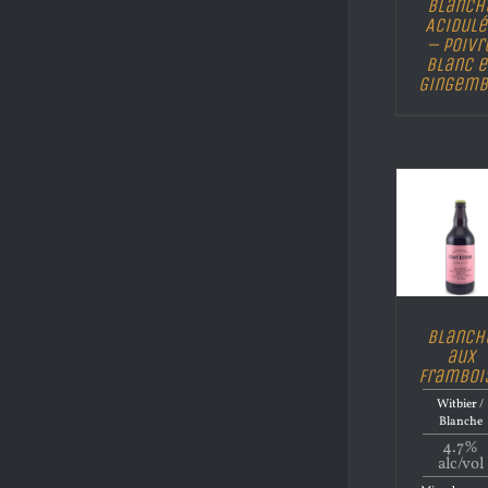
Blanch
Acidulé
– Poivr
blanc e
Gingemb
Blanch
aux
Framboi
Witbier /
Blanche
4.7%
alc/vol