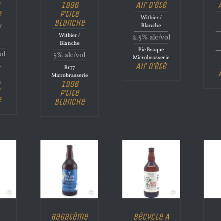
1996
Air d’été
e
P’tite
Witbier /
Blanche
Blanche
/
Witbier /
2.5% alc/vol
e
Blanche
Pie Braque
ol
5% alc/vol
Microbrasserie
Air d’été
-
Br77
Microbrasserie
e
1996
P’tite
e
Blanche
Bagatême
Bécycle A