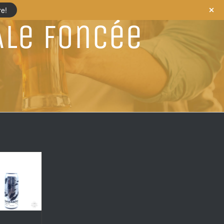
re!
Ale Foncée