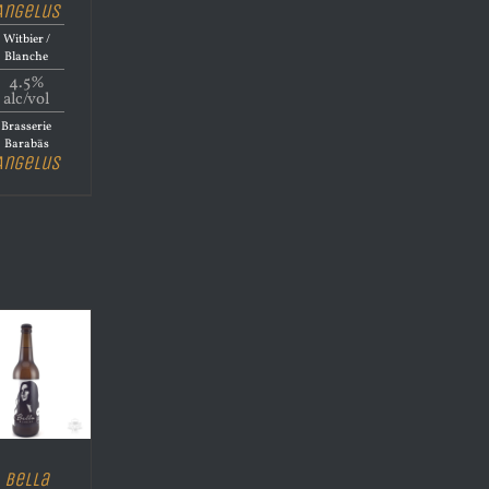
Angelus
Witbier /
Blanche
4.5%
alc/vol
Brasserie
Barabās
Angelus
Bella