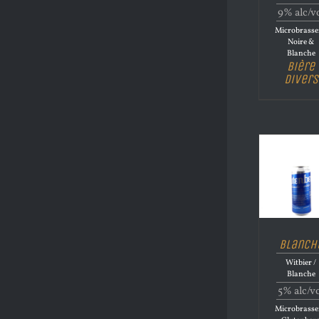
9% alc/v
Microbrasse
Noire &
Blanche
Bière
Divers
Blanch
Witbier /
Blanche
5% alc/v
Microbrasse