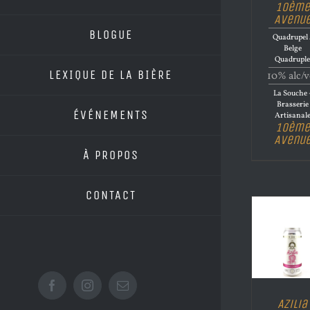
10ème
Avenu
BLOGUE
Quadrupel 
Belge
Quadrupl
LEXIQUE DE LA BIÈRE
10% alc/v
La Souche 
Brasserie
ÉVÉNEMENTS
Artisanal
10ème
Avenu
À PROPOS
CONTACT
Facebook
Instagram
Email
Azilia