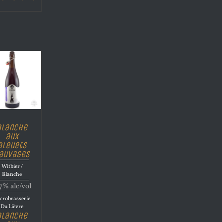
Blanche
aux
bleuets
auvages
Witbier /
Blanche
7% alc/vol
crobrasserie
Du Lièvre
Blanche