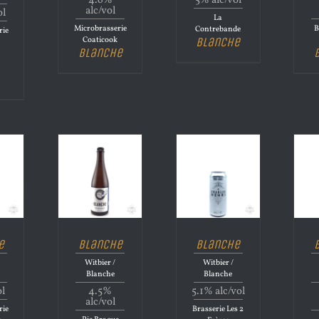
4.6%
5% alc/vol
alc/vol
ol
La
Microbrasserie
B
Contrebande
rie
Blanche
Coaticook
Blanche
e
Blanche
Blanche
Witbier /
Witbier /
Blanche
Blanche
ol
4.5%
5.1% alc/vol
alc/vol
rie
Brasserie Les 2