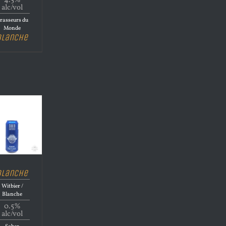
4.5%
alc/vol
rasseurs du
Monde
Blanche
Blanche
Witbier /
Blanche
0.5%
alc/vol