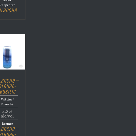
Sober
Carpenter
Blanche
lanche –
Bleuet-
Basilic
Witbier /
Blanche
4.8%
alc/vol
Beemer
lanche –
Bleuet-