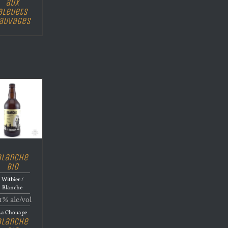
aux
bleuets
auvages
Blanche
Bio
Witbier /
Blanche
1% alc/vol
La Chouape
Blanche