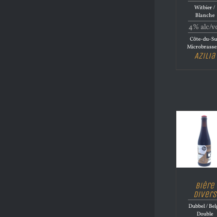
Witbier /
Blanche
4% alc/v
Côte-du-S
Microbrasse
Azilia
Bière
Divers
Dubbel / Bel
Double