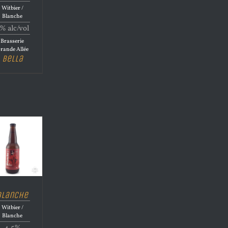
Witbier /
Blanche
% alc/vol
Brasserie
rande Allée
Bella
Blanche
Witbier /
Blanche