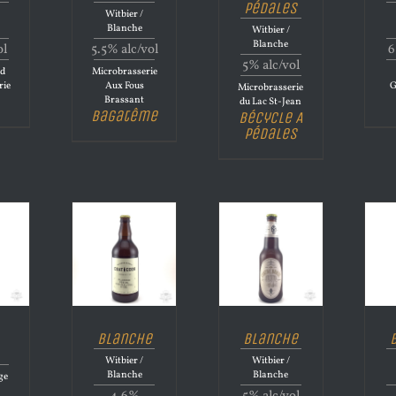
Pédales
Witbier /
Blanche
Witbier /
Blanche
ol
5.5% alc/vol
6
5% alc/vol
ud
Microbrasserie
rie
Aux Fous
G
Microbrasserie
Brassant
du Lac St-Jean
Bagatême
Bécycle A
Pédales
Blanche
Blanche
Witbier /
Witbier /
Blanche
Blanche
ge