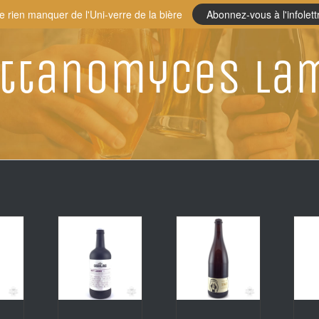
e rien manquer de l'Uni-verre de la bière
Abonnez-vous à l'infolett
ettanomyces La