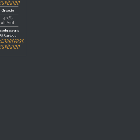
aspésien
Grisette
4.3%
alc/vol
crobrasserie
Pit Caribou
ktoberFest
aspésien