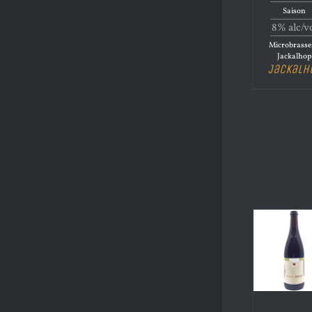
Saison
8% alc/v
Microbrasse
Jackalhop
Jackalh