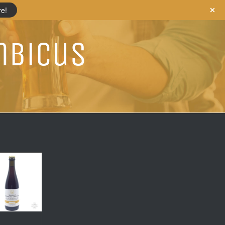
re!
mbicus