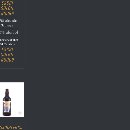
Essai
Soleil
Rouge
ild Ale / Ale
Sauvage
3% alc/vol
crobrasserie
Pit Caribou
Essai
Soleil
Rouge
ktoberFest