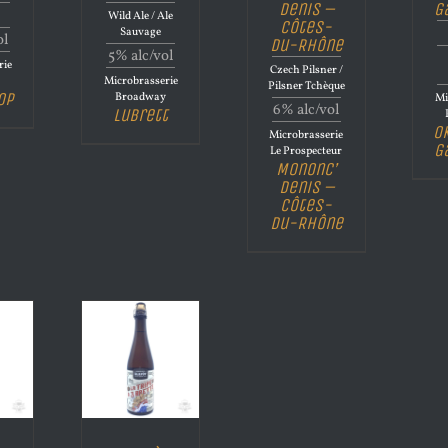
Denis –
G
Wild Ale / Ale
Côtes-
Sauvage
ol
du-Rhône
5% alc/vol
rie
Czech Pilsner /
Microbrasserie
Pilsner Tchèque
op
Broadway
Mi
6% alc/vol
Lubrett
O
Microbrasserie
G
Le Prospecteur
Mononc’
Denis –
Côtes-
du-Rhône