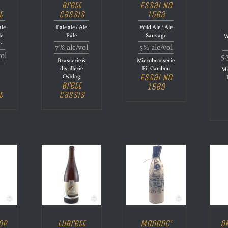
Brett
Essai No
t
Cassis
1563
le
Pale ale / Ale
Wild Ale / Ale
le
Pâle
Sauvage
W
e
7% alc/vol
5% alc/vol
vol
5.
Brasserie &
Microbrasserie
distillerie
Pit Caribou
Mi
Essai No
Oshlag
Brett
1563
t
Cassis
op
Lubrett
Mononc’
O