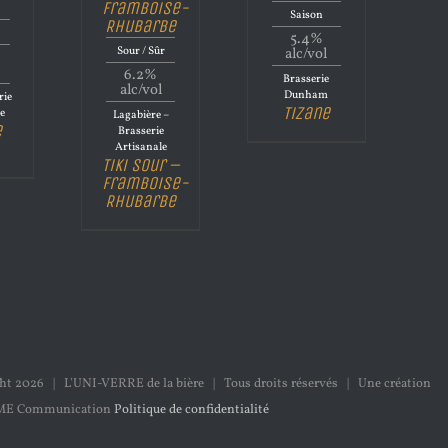
Framboise-
Saison
Rhubarbe
5.4%
Sour / Sûr
alc/vol
6.2%
Brasserie
alc/vol
Dunham
rie
Tizane
e
Lagabière –
e
Brasserie
Artisanale
Tiki Sour –
Framboise-
Rhubarbe
ght
2026 | L'UNI-VERRE de la bière | Tous droits réservés | Une création
ME Communication
Politique de confidentialité