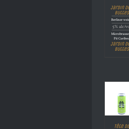
Jardin d
Buttes
Berliner wei
5% alc/v
Microbrasse
Pit Caribo
Jardin d
Buttes
Tête d