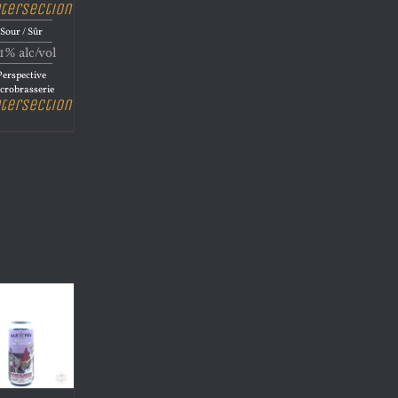
ntersection
Sour / Sûr
1% alc/vol
Perspective
crobrasserie
ntersection