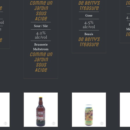
Comme un
De Berry’s
I
e
Jardin
Treasure
sous
Gose
4.
Acide
vol
4.5%
Sour / Sûr
alc/vol
Mi
l!
4.2%
I
Beau's
alc/vol
De Berry’s
e
Treasure
Brasserie
Maltstrom
Comme un
Jardin
sous
Acide