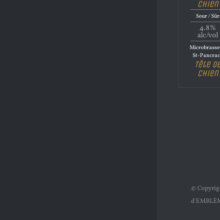
Chien
Sour / Sûr
4.8%
alc/vol
Microbrasse
St-Pancrac
Tête d
Chien
© Copyri
d'EMBLÈ