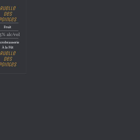
Ruelle
des
Pointes
Fruit
5% alc/vol
crobrasserie
À la Fût
Ruelle
des
Pointes