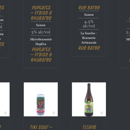
es
Puptarts
Rue Barbe
– Fraise &
Saison
Rhubarbe
sse
4.5%
Saison
alc/vol
ol
5% alc/vol
2.
La Souche -
rie
Brasserie
u
Microbrasserie
Mi
Artisanale
es
HopEra
Rue Barbe
Puptarts
– Fraise &
Rhubarbe
e
Tiki Sour –
Tizane