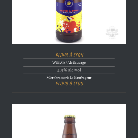
Ploye à trou
Wild Ale / Ale Sauvage
4.5% alc/vol
Microbrasserie Le Naufrageur
Ploye à trou