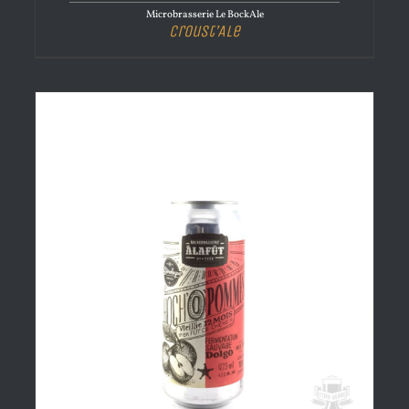
Microbrasserie Le BockAle
Croust’Ale