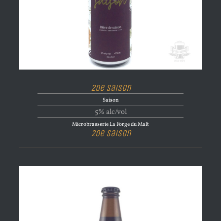
20e Saison
Saison
5% alc/vol
Microbrasserie La Forge du Malt
20e Saison