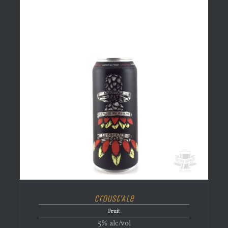
Croust’Ale
Fruit
5% alc/vol