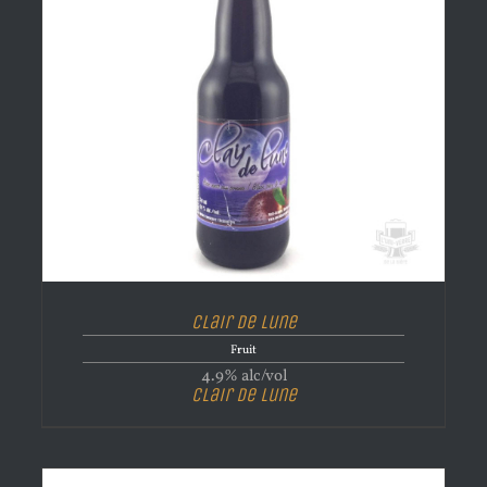
Clair de lune
Fruit
4.9% alc/vol
Clair de lune