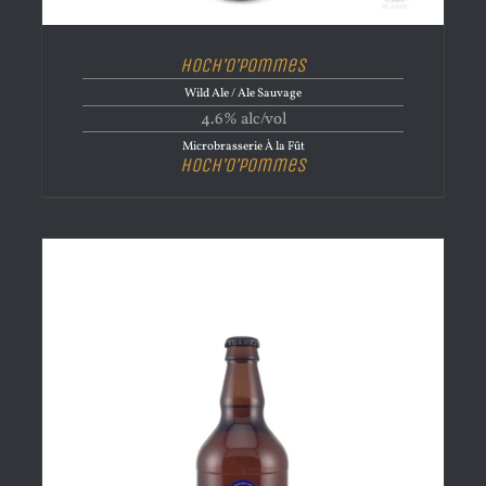
Hoch’O’Pommes
Wild Ale / Ale Sauvage
4.6% alc/vol
Microbrasserie À la Fût
Hoch’O’Pommes