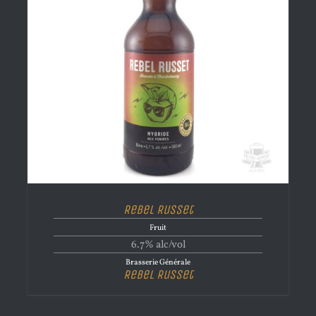
Rebel Russet
Fruit
6.7% alc/vol
Brasserie Générale
Rebel Russet