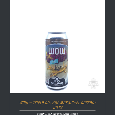
Wow – Triple Dry Hop Mosaic-El Dorado-
Citra
NEIPA / IPA Nouvelle Angleterre