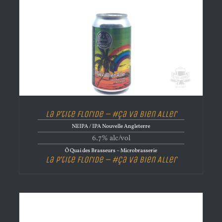
La P’tite Floride – #Ça va Bien Aller
NEIPA / IPA Nouvelle Angleterre
6.7% alc/vol
Ô Quai des Brasseurs – Microbrasserie
La P’tite Floride – #Ça va Bien Aller