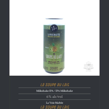
La Soupe au Lait
Milkshake IPA / IPA Milkshake
6% alc/vol
La Voie Maltée
La Soupe au Lait