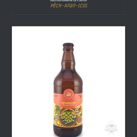
Microbrasserie Le Castor
Pêch-Anan-Icot