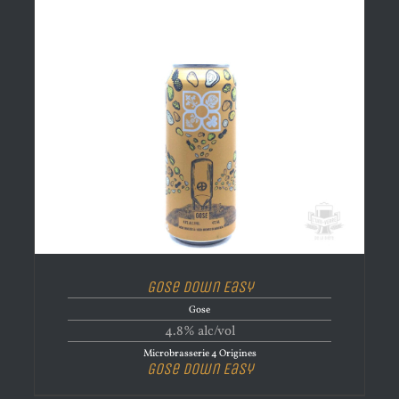
Gose Down Easy
Gose
4.8% alc/vol
Microbrasserie 4 Origines
Gose Down Easy