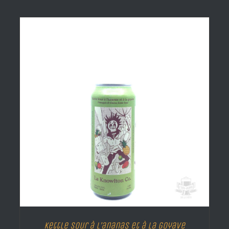
Kettle Sour à L’ananas et à La Goyave