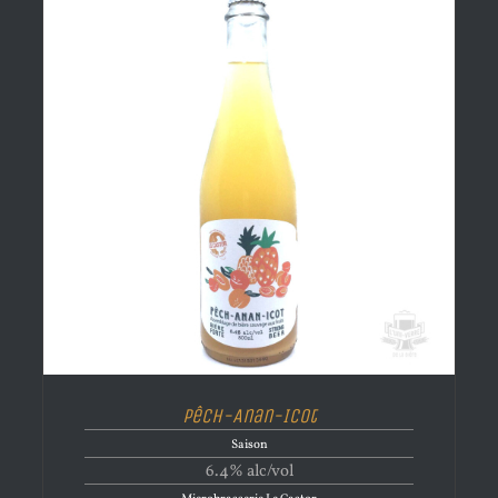
Pêch-Anan-Icot
Saison
6.4% alc/vol