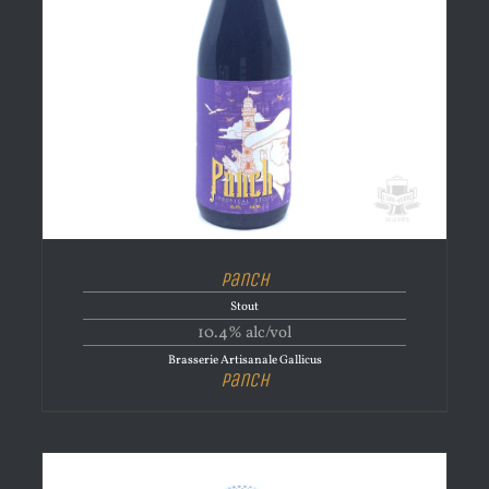
Panch
Stout
10.4% alc/vol
Brasserie Artisanale Gallicus
Panch