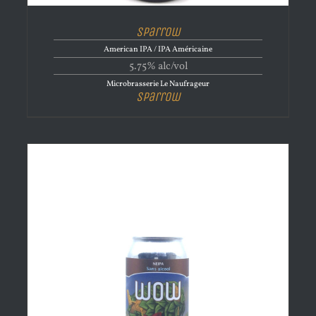
Sparrow
American IPA / IPA Américaine
5.75% alc/vol
Microbrasserie Le Naufrageur
Sparrow