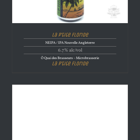
La P’tite Floride
NEIPA / IPA Nouvelle Angleterre
6.7% alc/vol
Ô Quai des Brasseurs – Microbrasserie
La P’tite Floride