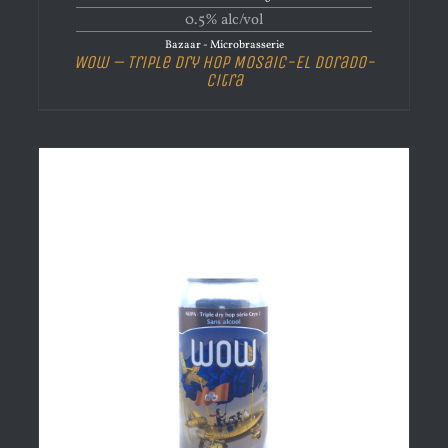
0.5% alc/vol
Bazaar - Microbrasserie
Wow – Triple Dry Hop Mosaic-El Dorado-
Citra