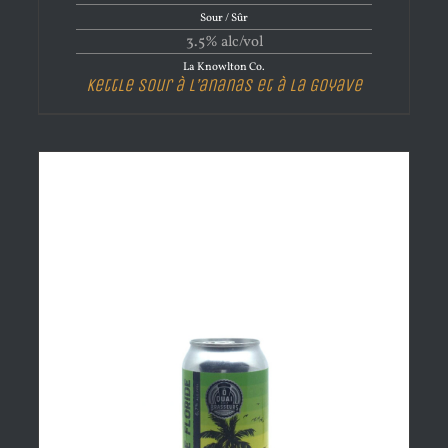
Sour / Sûr
3.5% alc/vol
La Knowlton Co.
Kettle Sour à L’ananas et à La Goyave