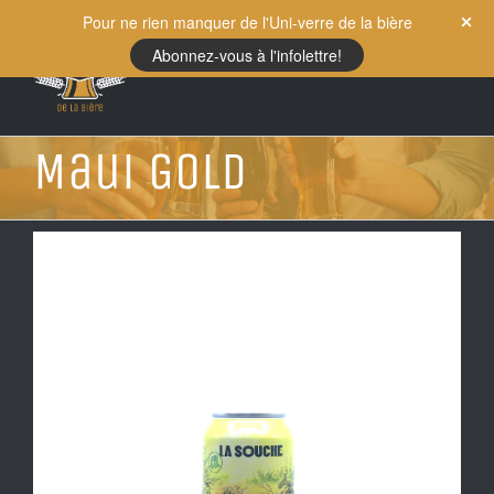
Skip
Pour ne rien manquer de l'Uni-verre de la bière
to
Abonnez-vous à l'infolettre!
content
Maui Gold