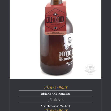
L’Île-À-Roux
Irish Ale / Ale Irlandaise
5% alc/vol
Microbrasserie Moulin 7
L’Île-À-Roux