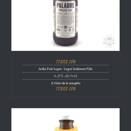
Trans IPA
India Pale Lager / Lager Indienne Pâle
6.8% alc/vol
À l'Abri de la tempête
Trans IPA