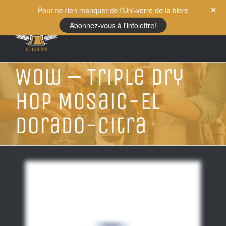
Skip
Pour ne rien manquer de l'Uni-verre de la bière
to
Abonnez-vous à l'infolettre!
content
Wow – Triple Dry
Hop Mosaic-El
Dorado-Citra