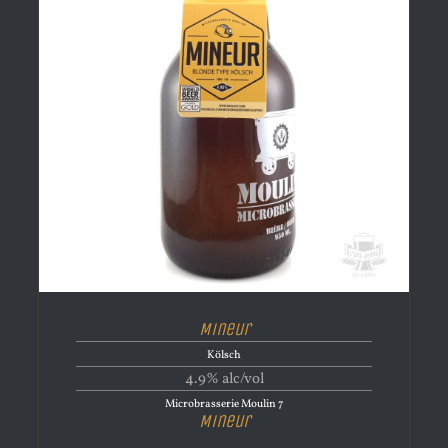
Mineur
Kölsch
4.9% alc/vol
Microbrasserie Moulin 7
Mineur