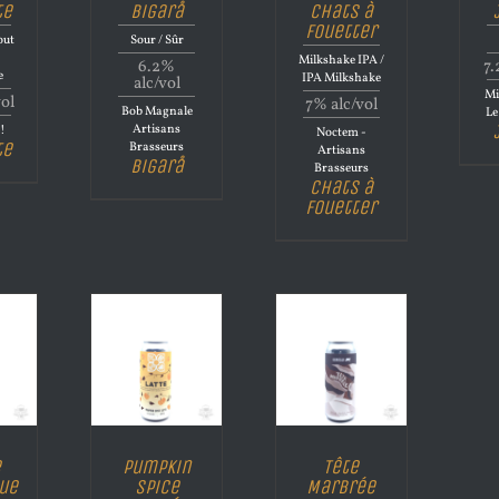
te
Bigarå
Chats à
Fouetter
out
Sour / Sûr
Milkshake IPA /
6.2%
7.
e
IPA Milkshake
alc/vol
Mi
vol
7% alc/vol
Bob Magnale
Le
Artisans
l!
Noctem -
te
Brasseurs
Artisans
Bigarå
Brasseurs
Chats à
Fouetter
e
Pumpkin
Tête
ue
Spice
Marbrée