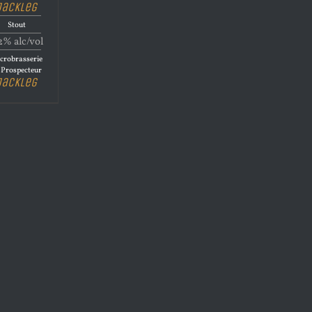
Jackleg
Stout
2% alc/vol
crobrasserie
 Prospecteur
Jackleg