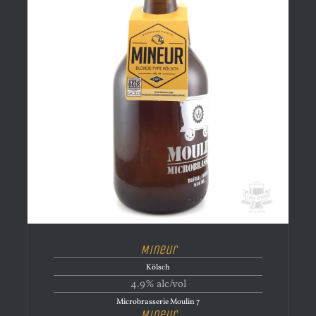
Mineur
Kölsch
4.9% alc/vol
Microbrasserie Moulin 7
Mineur