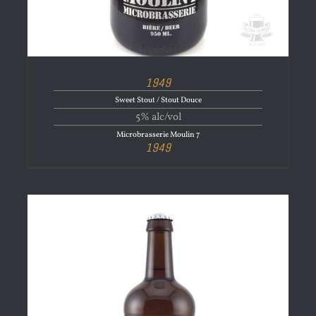
1949
Sweet Stout / Stout Douce
5% alc/vol
Microbrasserie Moulin 7
1949