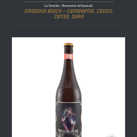
La Souche - Brasserie Artisanale
Smoothie Beach – Canneberge, Cassis,
Cerise, Sapin