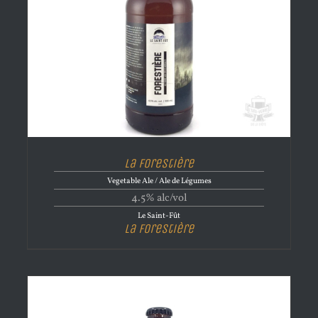
La Forestière
Vegetable Ale / Ale de Légumes
4.5% alc/vol
Le Saint-Fût
La Forestière