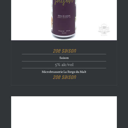
20e Saison
Saison
5% alc/vol
Microbrasserie La Forge du Malt
20e Saison