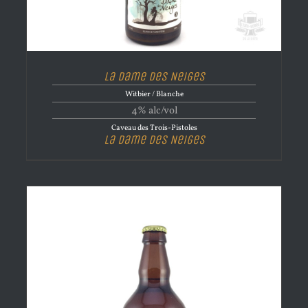
La Dame des Neiges
Witbier / Blanche
4% alc/vol
Caveau des Trois-Pistoles
La Dame des Neiges