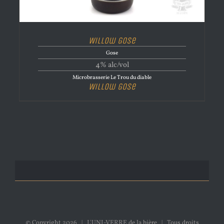
Willow Gose
Gose
4% alc/vol
Microbrasserie Le Trou du diable
Willow Gose
© Copyright
2026 | L'UNI-VERRE de la bière | Tous droits