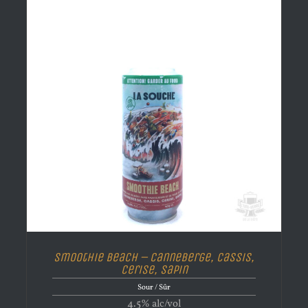
Smoothie Beach – Canneberge, Cassis,
Cerise, Sapin
Sour / Sûr
4.5% alc/vol