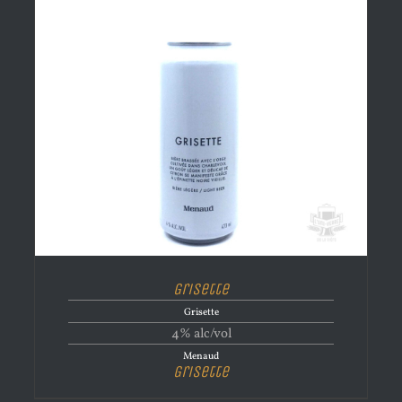
Grisette
Grisette
4% alc/vol
Menaud
Grisette