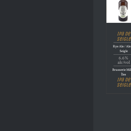
Ipa de
Seigle
Rye Ale / Ale
Seigle
6.6%
alc/vol
Brasserie Mil
Îles
Ipa de
Seigle