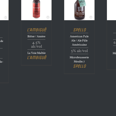
L’Ambiguë
Spello
Bitter / Amère
American Pale
Ale / Ale Pâle
 de
4.5%
6
Américaine
alc/vol
5% alc/vol
La Voie Maltée
Mi
L’Ambiguë
Microbrasserie
Moulin 7
le-
Spello