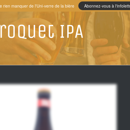
e rien manquer de l'Uni-verre de la bière
Abonnez-vous à l'infolett
roquet IPA