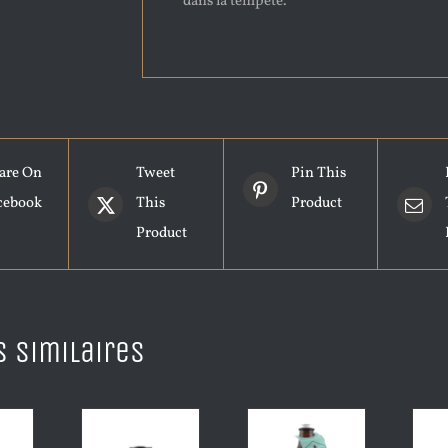
dans la tempête.
are On
Tweet
Pin This
cebook
This
Product
Product
s similaires