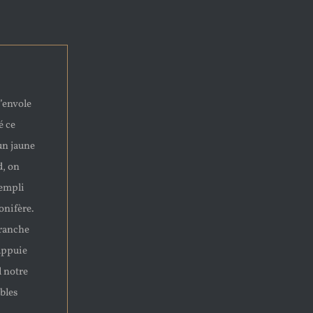
s’envole
é ce
un jaune
d, on
 empli
onifère.
branche
’appuie
l notre
ables