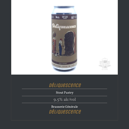
Déliquescence
Stout Pastry
9.5% alc/vol
Brasserie Générale
Déliquescence