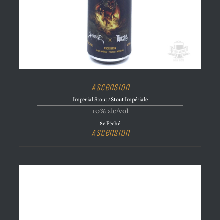
Ascension
Imperial Stout / Stout Impériale
10% alc/vol
8e Péché
Ascension