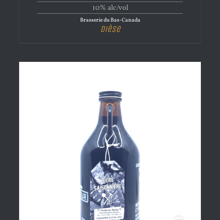
10% alc/vol
Brasserie du Bas-Canada
Dièse