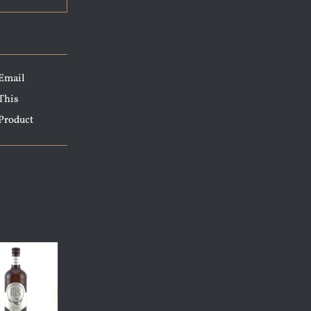
Email
This
Product