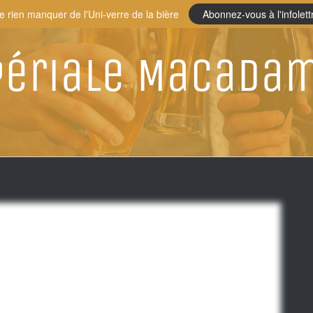
e rien manquer de l'Uni-verre de la bière
Abonnez-vous à l'infolett
périale Macada