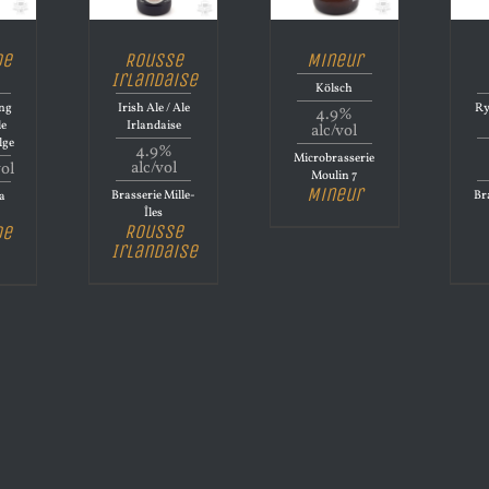
de
Rousse
Mineur
Irlandaise
Kölsch
ong
Irish Ale / Ale
Ry
4.9%
le
Irlandaise
alc/vol
lge
4.9%
Microbrasserie
alc/vol
vol
Moulin 7
Mineur
Brasserie Mille-
Bra
la
Îles
Rousse
de
Irlandaise