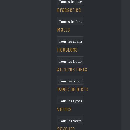
Brasseries
Malts
Houblons
Accords mets
Types de bière
Verres
Saveurs