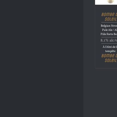
Bombe 
Soleil
Belgian Str
Pale Ale / A
Pâle Forte Be
8.1% alc/
À l'Abri de 
tempête
Bombe 
Soleil