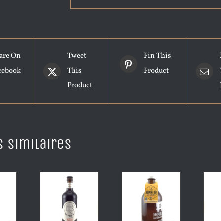
are On
Tweet
Pin This
cebook
This
Product
Product
s similaires