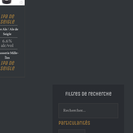
Ipa de
Seigle
e Ale / Ale de
Seigle
6.6%
alc/vol
sserie Mille-
Îles
Ipa de
Seigle
Filtres de recherche
Particularités