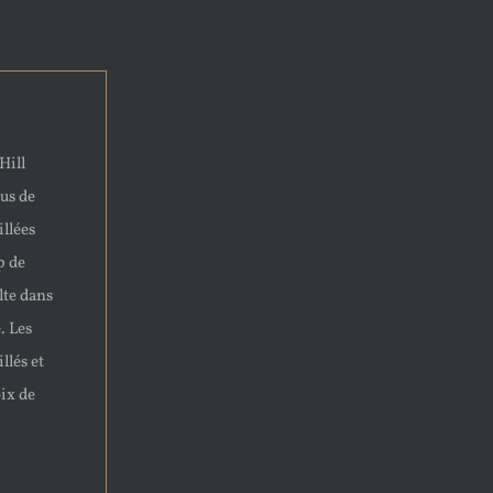
Hill
us de
llées
p de
lte dans
. Les
llés et
oix de