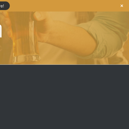
re!
m