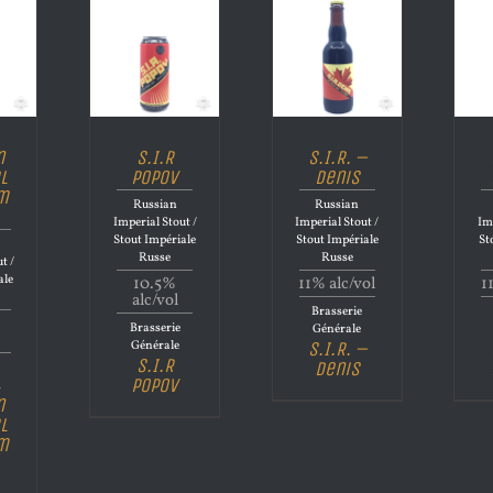
n
S.I.R
S.I.R. –
l
Popov
Denis
m
Russian
Russian
Imperial Stout /
Imperial Stout /
Im
Stout Impériale
Stout Impériale
St
Russe
Russe
t /
ale
10.5%
11% alc/vol
1
alc/vol
Brasserie
Brasserie
Générale
S.I.R. –
Générale
S.I.R
Denis
Popov
m
n
l
m