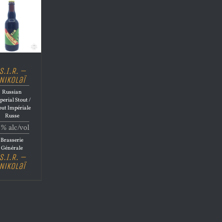
S.I.R. –
Nikolaï
Russian
perial Stout /
out Impériale
Russe
1% alc/vol
Brasserie
Générale
S.I.R. –
Nikolaï