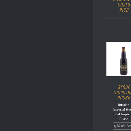
Costa
Rica
Stout
Impéria
Russe
Russian
Imperial Stou
Stout Impéri
Russe
9% alc/v