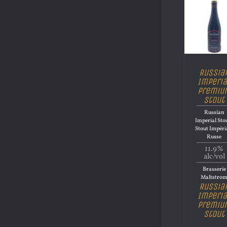
Russia
Imperia
Premiu
Stout
Russian
Imperial Stou
Stout Impéri
Russe
11.9%
alc/vol
Brasserie
Maltstro
Russia
Imperia
Premiu
Stout