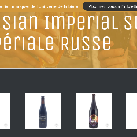
e rien manquer de l'Uni-verre de la bière
Abonnez-vous à l'infolett
sian Imperial S
ériale Russe