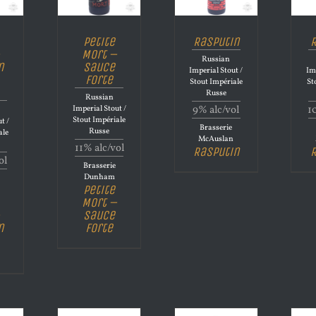
Petite
Rasputin
R
Mort –
Russian
n
Sauce
Imperial Stout /
Im
Forte
Stout Impériale
St
Russe
Russian
Imperial Stout /
9% alc/vol
1
Stout Impériale
t /
Brasserie
Russe
ale
McAuslan
11% alc/vol
Rasputin
R
ol
Brasserie
Dunham
Petite
Mort –
Sauce
n
Forte