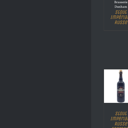
Brasserie
Dunham
Stout
Impéria
Russe
Stout
Imperia
Russe