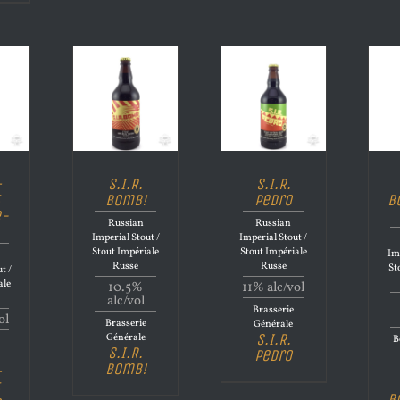
–
S.I.R.
S.I.R.
Bomb!
Pedro
B
e-
Russian
Russian
Imperial Stout /
Imperial Stout /
Stout Impériale
Stout Impériale
Im
Russe
Russe
St
t /
ale
10.5%
11% alc/vol
alc/vol
Brasserie
ol
Brasserie
Générale
S.I.R.
Générale
B
S.I.R.
Pedro
Bomb!
–
B