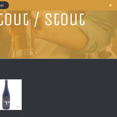
re!
tout / Stout