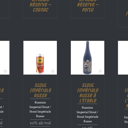
Réserve –
Réserve –
Cognac
Porto
I
Stout
Stout
le
Impériale
Impériale
I
Russe
Russe à
l’Érable
l
Russian
N
t /
Imperial Stout /
Russian
ale
Stout Impériale
Imperial Stout /
Russe
Stout Impériale
Im
Russe
St
ol
10% alc/vol