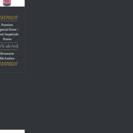
asputin
Russian
perial Stout /
out Impériale
Russe
0% alc/vol
Brasserie
McAuslan
asputin