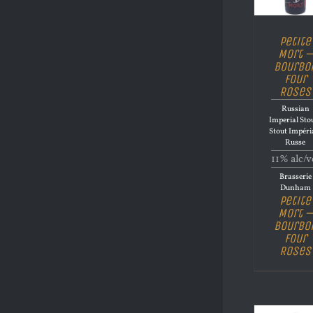
Petite
Mort –
Bourbo
Four
Roses
Russian
Imperial Stou
Stout Impéri
Russe
11% alc/v
Brasserie
Dunham
Petite
Mort –
Bourbo
Four
Roses