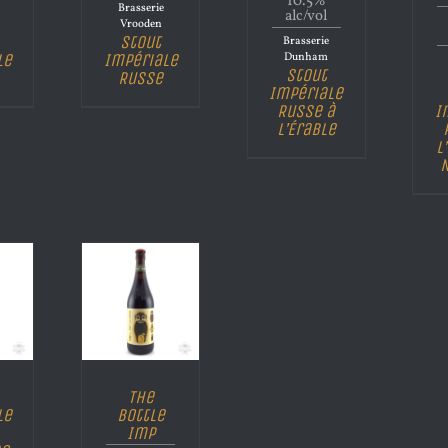
10.5%
Brasserie
alc/vol
Vrooden
Stout
Brasserie
le
Impériale
Dunham
Stout
Russe
Impériale
Russe à
I
l’Érable
l
N
The
le
Bottle
Imp