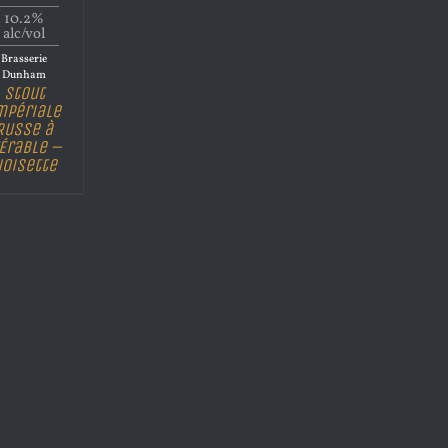
10.2%
alc/vol
Brasserie
Dunham
Stout
mpériale
Russe à
’Érable –
oisette