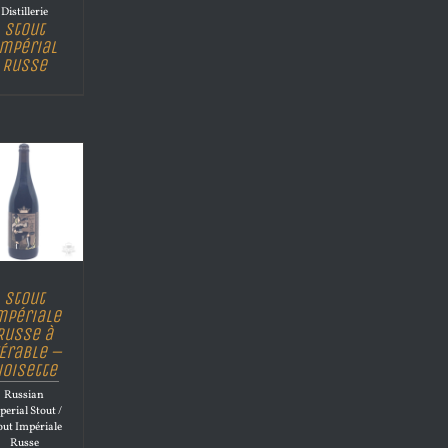
Distillerie
Stout
mpérial
Russe
Stout
mpériale
Russe à
’Érable –
oisette
Russian
perial Stout /
out Impériale
Russe