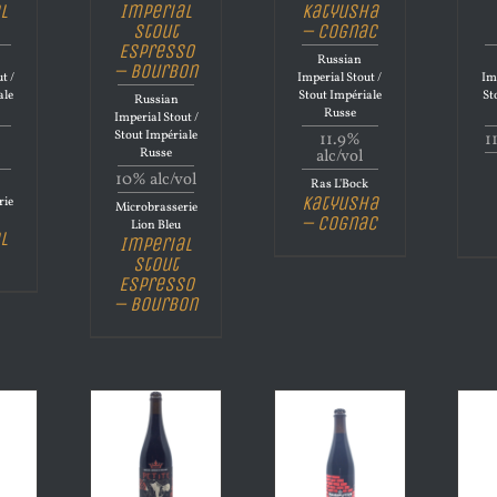
l
Imperial
Katyusha
Stout
– Cognac
Espresso
Russian
– Bourbon
t /
Imperial Stout /
Im
ale
Stout Impériale
St
Russian
Russe
Imperial Stout /
Stout Impériale
11.9%
1
Russe
alc/vol
10% alc/vol
Ras L'Bock
Katyusha
rie
Microbrasserie
– Cognac
Lion Bleu
l
Imperial
Stout
Espresso
– Bourbon