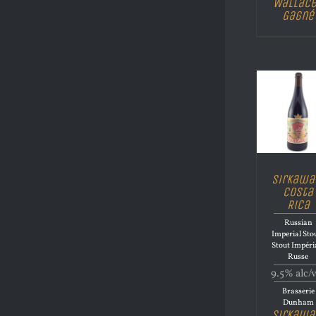
Wallac
Gagné
Sirkawa
Costa
Rica
Russian
Imperial Stou
Stout Impéri
Russe
9.5% alc/
Brasserie
Dunham
Sirkawa