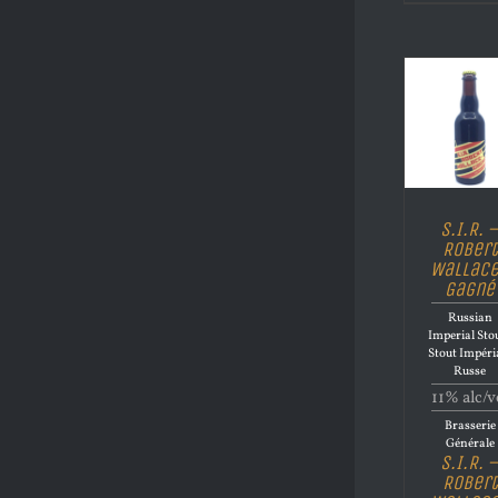
S.I.R. 
Robert
Wallac
Gagné
Russian
Imperial Stou
Stout Impéri
Russe
11% alc/v
Brasserie
Générale
S.I.R. 
Robert