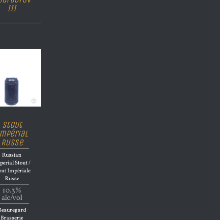
III
Stout
mpérial
Russe
Russian
perial Stout /
out Impériale
Russe
10.3%
alc/vol
Beauregard
Brasserie