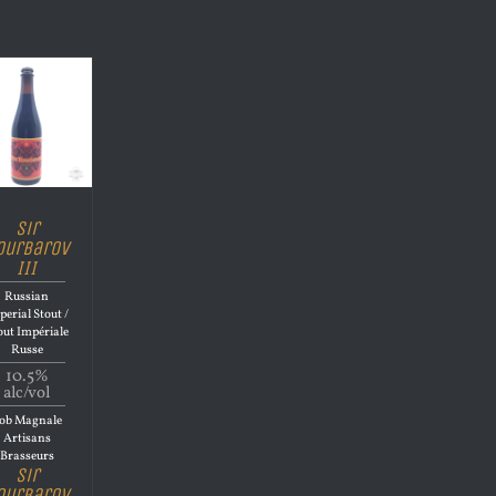
Sir
ourbarov
III
Russian
perial Stout /
out Impériale
Russe
10.5%
alc/vol
ob Magnale
Artisans
Brasseurs
Sir
ourbarov