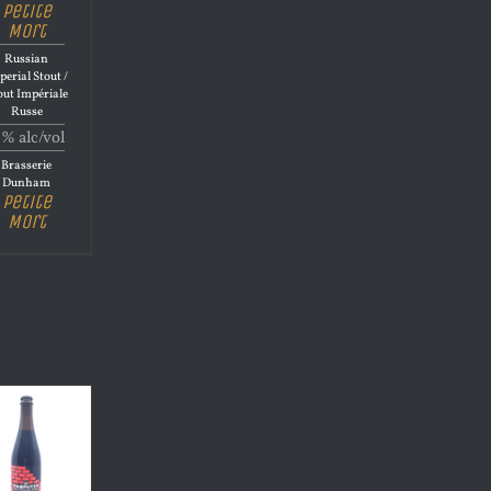
Petite
Mort
Russian
perial Stout /
out Impériale
Russe
1% alc/vol
Brasserie
Dunham
Petite
Mort