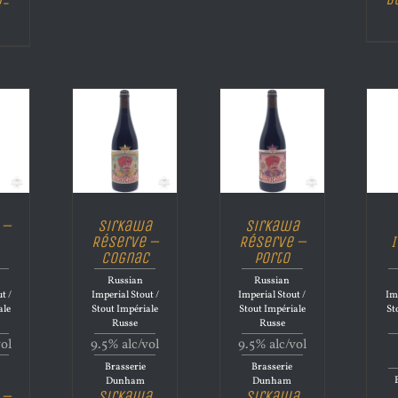
e-
 –
Sirkawa
Sirkawa
Réserve –
Réserve –
I
Cognac
Porto
Russian
Russian
t /
Imperial Stout /
Imperial Stout /
Im
ale
Stout Impériale
Stout Impériale
St
Russe
Russe
vol
9.5% alc/vol
9.5% alc/vol
Brasserie
Brasserie
Dunham
Dunham
 –
Sirkawa
Sirkawa