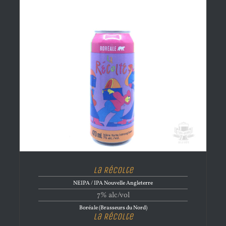
La Récolte
NEIPA / IPA Nouvelle Angleterre
7% alc/vol
Boréale (Brasseurs du Nord)
La Récolte