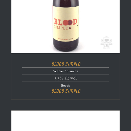
Blood Simple
Witbier / Blanche
5.3% alc/vol
Beau's
Blood Simple