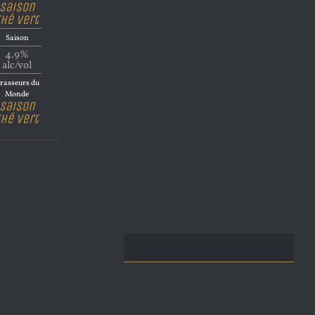
Saison
Thé Vert
Saison
4.9%
alc/vol
rasseurs du
Monde
Saison
Thé Vert