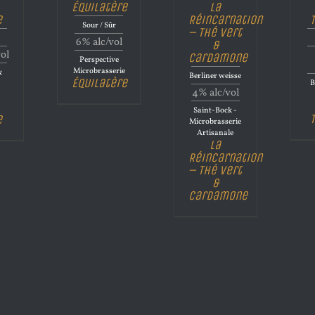
Équilatère
La
e
Réincarnation
Sour / Sûr
– Thé vert
6% alc/vol
&
vol
Cardamone
Perspective
Microbrasserie
&
Berliner weisse
Équilatère
B
4% alc/vol
Saint-Bock -
e
Microbrasserie
Artisanale
La
Réincarnation
– Thé vert
&
Cardamone