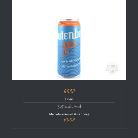
Gose
Gose
3.5% alc/vol
Microbrasserie Glutenberg
Gose