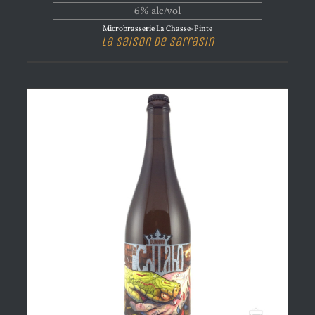
6% alc/vol
Microbrasserie La Chasse-Pinte
La Saison de sarrasin