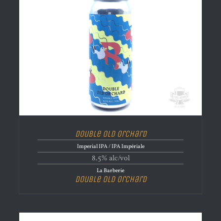
Double Old Orchard
Imperial IPA / IPA Impériale
8.5% alc/vol
La Barberie
Double Old Orchard