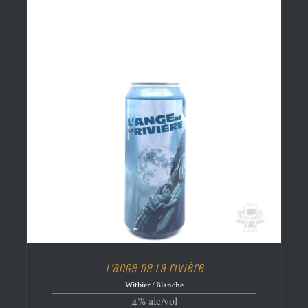
L’ange de la rivière
Witbier / Blanche
4% alc/vol