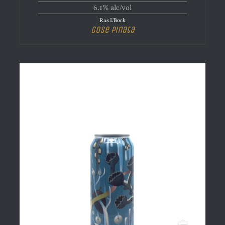
6.1% alc/vol
Ras L'Bock
Gose Pinata