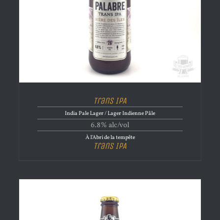
Trans IPA
India Pale Lager / Lager Indienne Pâle
6.8% alc/vol
À l'Abri de la tempête
Trans IPA