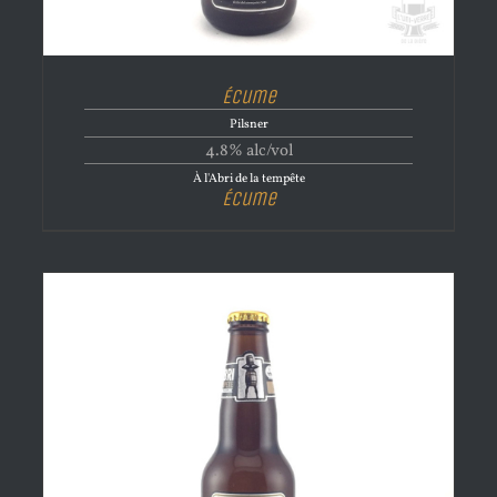
Écume
Pilsner
4.8% alc/vol
À l'Abri de la tempête
Écume