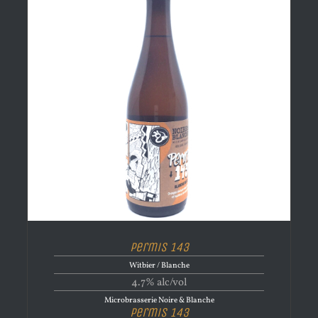
Permis 143
Witbier / Blanche
4.7% alc/vol
Microbrasserie Noire & Blanche
Permis 143