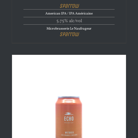
Sparrow
American IPA / IPA Américaine
5.75% alc/vol
Microbrasserie Le Naufrageur
Sparrow