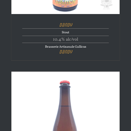
Dandy
Stout
10.4% alc/vol
Brasserie Artisanale Gallicus
Dandy