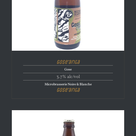
Gose’arita
Gose
3.7% alc/vol
Microbrasserie Noire & Blanche
Gose’arita