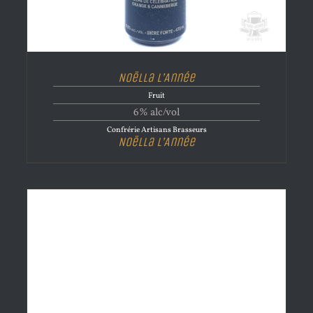
Noëlla l’Année
Fruit
6% alc/vol
Confrérie Artisans Brasseurs
Noëlla l’Année