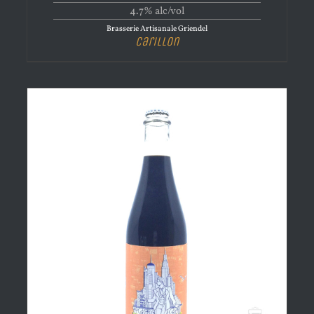
4.7% alc/vol
Brasserie Artisanale Griendel
Carillon