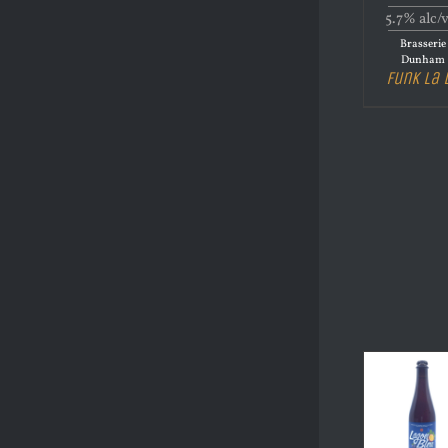
5.7% alc/
Brasserie
Dunham
Funk La 