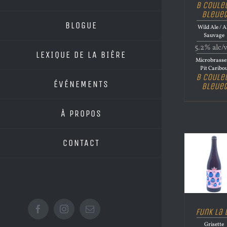
B Coule
Bleuet
BLOGUE
Wild Ale / A
Sauvage
5.2% alc/
LEXIQUE DE LA BIÈRE
Microbrasse
Pit Caribo
B Coule
ÉVÉNEMENTS
Bleuet
À PROPOS
CONTACT
Funk La 
Facebook
Instagram
Email
Grisette