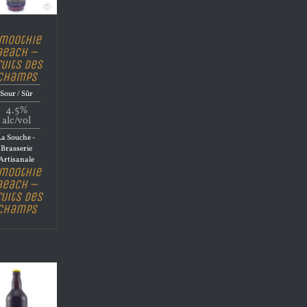
moothie
Beach –
ruits des
champs
Sour / Sûr
4.5%
alc/vol
La Souche -
Brasserie
Artisanale
moothie
Beach –
ruits des
champs