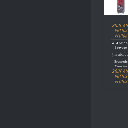
Sour Au
Petits
Fruits
Wild Ale / A
Sauvage
5% alc/v
Brasserie
Vrooden
Sour Au
Petits
Fruits