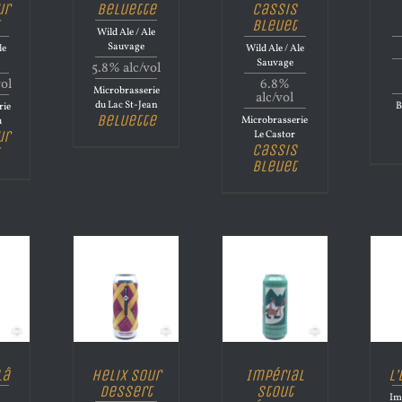
ur
Beluette
Cassis
Bleuet
Wild Ale / Ale
Sauvage
le
Wild Ale / Ale
Sauvage
5.8% alc/vol
vol
6.8%
Microbrasserie
alc/vol
du Lac St-Jean
B
rie
Beluette
Microbrasserie
u
ur
Le Castor
Cassis
Bleuet
Lâ
Helix Sour
Impérial
L
Dessert
Stout
Im