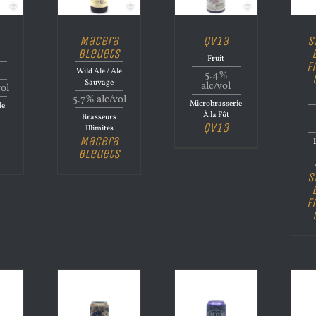
Macera
QV13
S
Bleuets
Fruit
F
Wild Ale / Ale
5.4%
Sauvage
alc/vol
vol
5.7% alc/vol
Microbrasserie
le
À la Fût
Brasseurs
QV13
Illimités
Macera
Bleuets
S
F