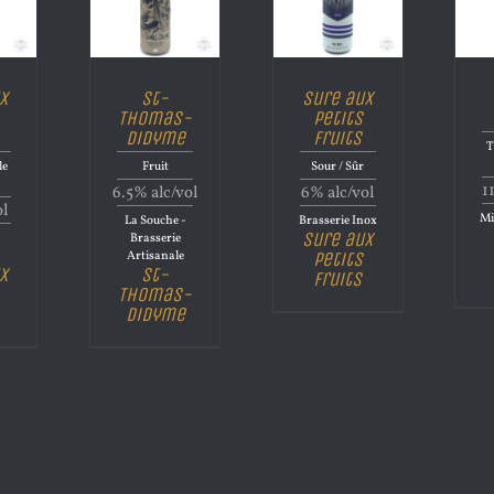
x
St-
Sure aux
Thomas-
Petits
Didyme
fruits
T
le
Fruit
Sour / Sûr
1
6.5% alc/vol
6% alc/vol
ol
Mi
La Souche -
Brasserie Inox
Sure aux
Brasserie
Artisanale
Petits
x
St-
fruits
Thomas-
Didyme