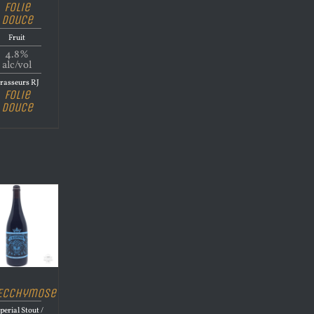
Folie
Douce
Fruit
4.8%
alc/vol
rasseurs RJ
Folie
Douce
’Ecchymose
perial Stout /