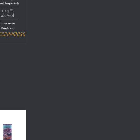
out Impériale
10.3%
alc/vol
Brasserie
Dunham
’Ecchymose