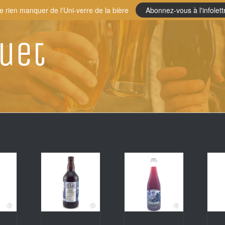
e rien manquer de l'Uni-verre de la bière
Abonnez-vous à l'infolett
uet