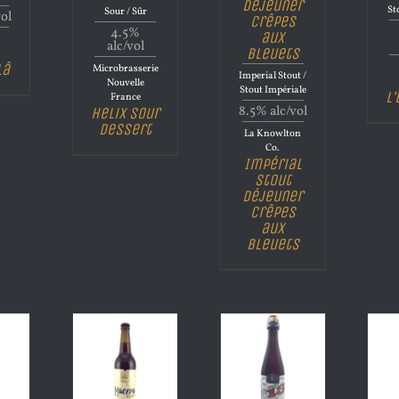
Déjeuner
St
Sour / Sûr
vol
Crêpes
4.5%
aux
alc/vol
Bleuets
Lâ
Microbrasserie
Imperial Stout /
Nouvelle
Stout Impériale
L
France
Helix Sour
8.5% alc/vol
Dessert
La Knowlton
Co.
Impérial
Stout
Déjeuner
Crêpes
aux
Bleuets