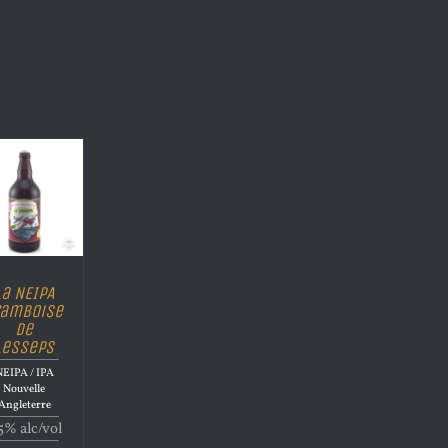
La NEIPA
ramboise
de
Lesseps
EIPA / IPA
Nouvelle
Angleterre
5% alc/vol