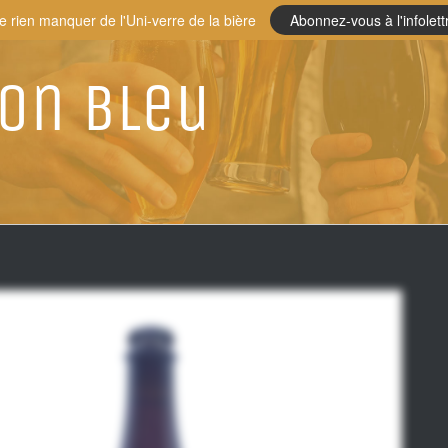
e rien manquer de l'Uni-verre de la bière
Abonnez-vous à l'infolett
on Bleu