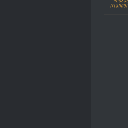
Rouss
Irlandai