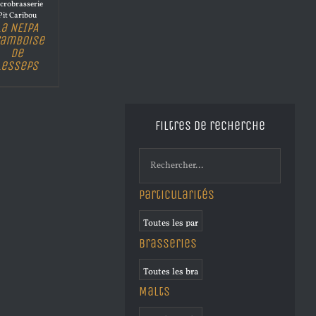
crobrasserie
Pit Caribou
La NEIPA
ramboise
de
Lesseps
Filtres de recherche
Particularités
Brasseries
Malts