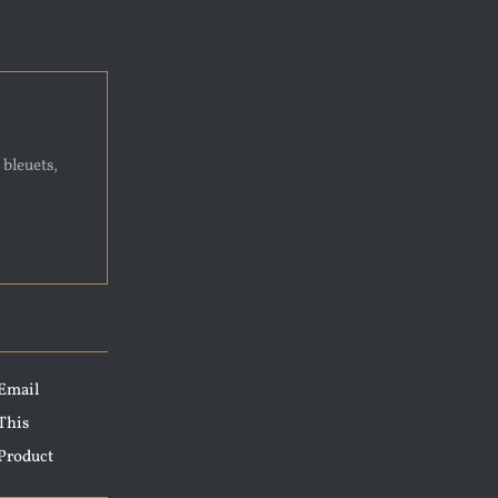
 bleuets,
Email
This
Product