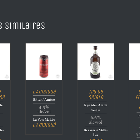
s similaires
e
L’Ambiguë
Ipa de
se
Seigle
F
Bitter / Amère
le
Rye Ale / Ale de
4.5%
Seigle
alc/vol
N
6.6%
La Voie Maltée
alc/vol
L’Ambiguë
le-
Brasserie Mille-
5.
Îles