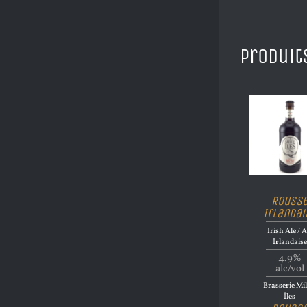
Produit
Rouss
Irlandai
Irish Ale / A
Irlandaise
4.9%
alc/vol
Brasserie Mil
Îles