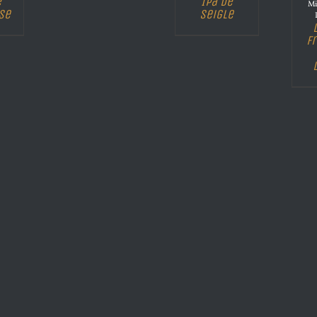
e
Ipa de
Mi
se
Seigle
F