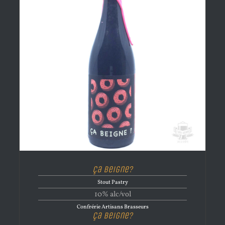
Ça beigne?
Stout Pastry
10% alc/vol
Confrérie Artisans Brasseurs
Ça beigne?