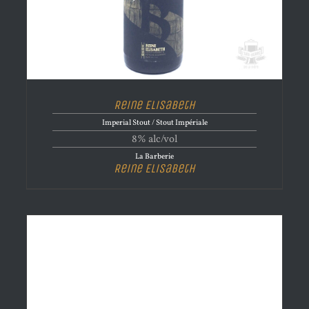
Reine Elisabeth
Imperial Stout / Stout Impériale
8% alc/vol
La Barberie
Reine Elisabeth