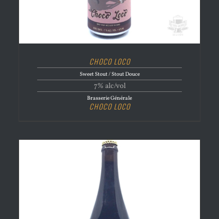
Choco Loco
Sweet Stout / Stout Douce
7% alc/vol
Brasserie Générale
Choco Loco