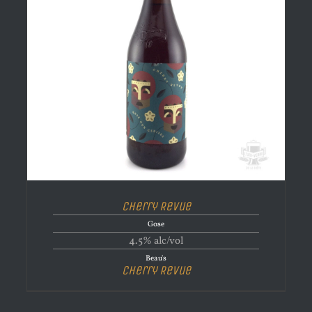
Cherry Revue
Gose
4.5% alc/vol
Beau's
Cherry Revue