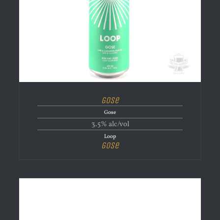
Gose
Gose
3.5% alc/vol
Loop
Gose