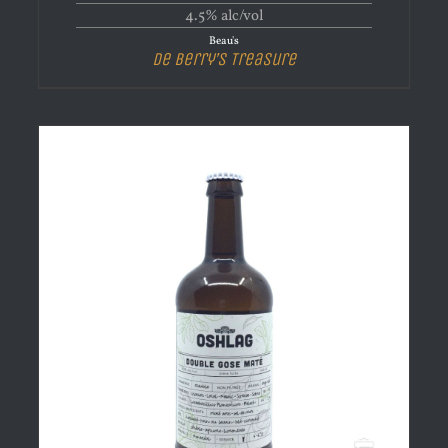
4.5% alc/vol
Beau's
De Berry’s Treasure