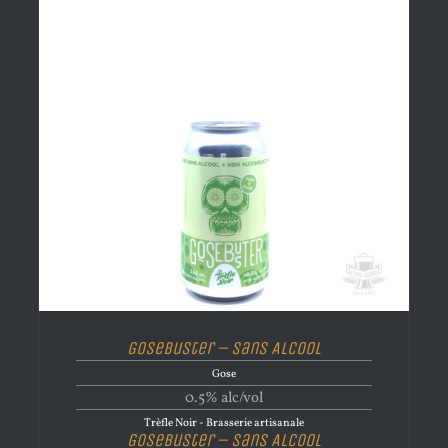
Gosebuster – Sans Alcool
Gose
0.5% alc/vol
Trèfle Noir - Brasserie artisanale
Gosebuster – Sans Alcool