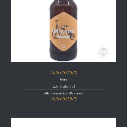
Toulnustouc
Gose
4.6% alc/vol
Microbrasserie St-Pancrace
Toulnustouc