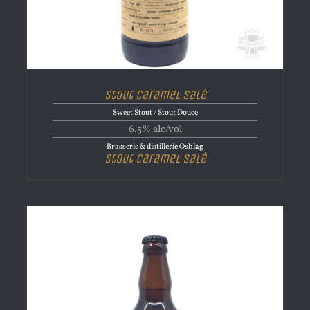
Stout Caramel Salé
Sweet Stout / Stout Douce
6.5% alc/vol
Brasserie & distillerie Oshlag
Stout Caramel Salé