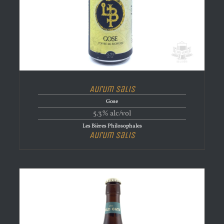
Aurum Salis
Gose
5.3% alc/vol
Les Bières Philosophales
Aurum Salis