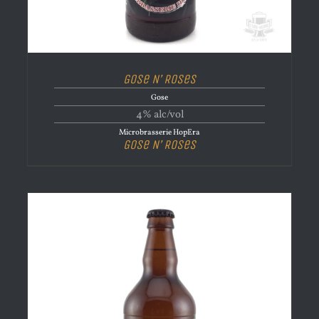
Gose N’ Roses
Gose
4% alc/vol
Microbrasserie HopEra
Gose N’ Roses