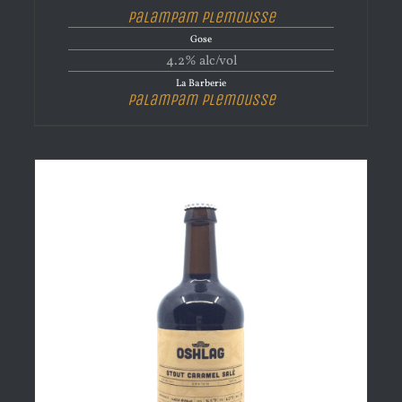
Palampam Plemousse
Gose
4.2% alc/vol
La Barberie
Palampam Plemousse