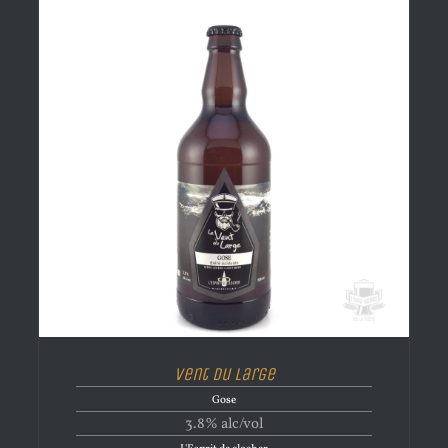
Vent du Large
Gose
3.8% alc/vol