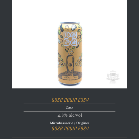
Gose Down Easy
Gose
4.8% alc/vol
Microbrasserie 4 Origines
Gose Down Easy