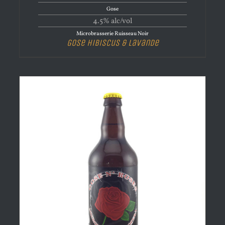
Gose
4.5% alc/vol
Microbrasserie Ruisseau Noir
Gose Hibiscus & Lavande