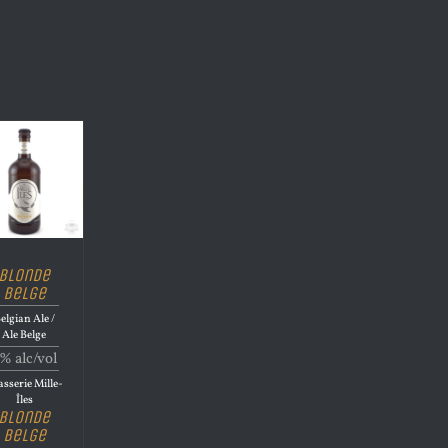
Blonde
Belge
elgian Ale /
Ale Belge
% alc/vol
sserie Mille-
Îles
Blonde
Belge