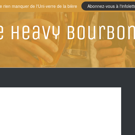
e rien manquer de l'Uni-verre de la bière
Abonnez-vous à l'infolett
 Heavy Bourbo