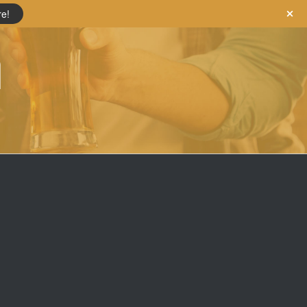
re!
n