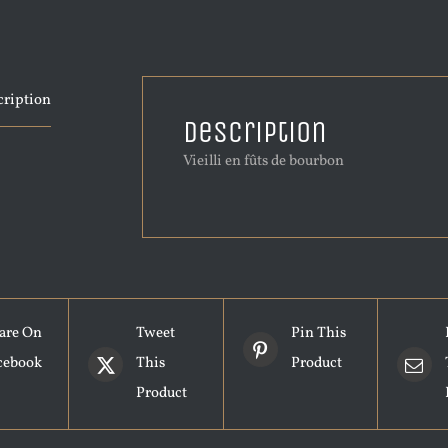
cription
Description
Vieilli en fûts de bourbon
are On
Tweet
Pin This
cebook
This
Product
Product