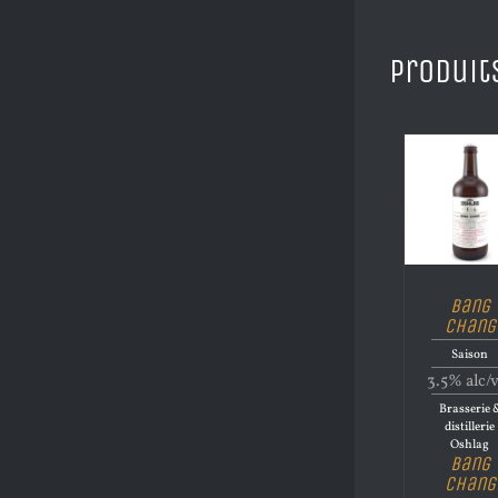
Produit
Bang
Chang
Saison
3.5% alc/
Brasserie 
distillerie
Oshlag
Bang
Chang