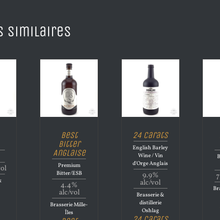
s similaires
Best
24 Carats
Bitter
English Barley
Anglaise
Wine / Vin
B
d'Orge Anglais
Premium
vol
Bitter/ESB
9.9%
7
&
alc/vol
4.4%
Bra
alc/vol
Brasserie &
distillerie
Brasserie Mille-
Oshlag
Îles
24 Carats