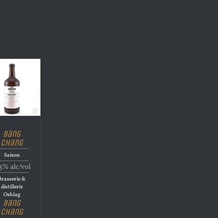
Bang
Chang
Saison
5% alc/vol
Brasserie &
distillerie
Oshlag
Bang
Chang