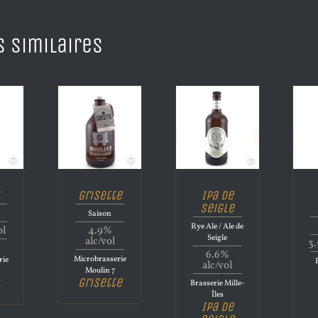
s similaires
Grisette
Ipa de
Seigle
Saison
Rye Ale / Ale de
ol
4.9%
Seigle
alc/vol
3.
6.6%
Microbrasserie
rie
alc/vol
Moulin 7
Grisette
Brasserie Mille-
Îles
Ipa de