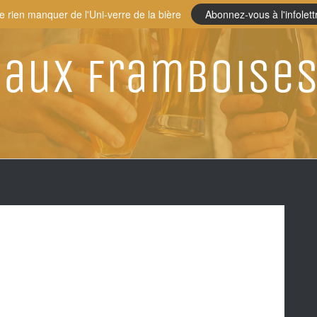
e rien manquer de l'Uni-verre de la bière
Abonnez-vous à l'infolett
 aux Framboise