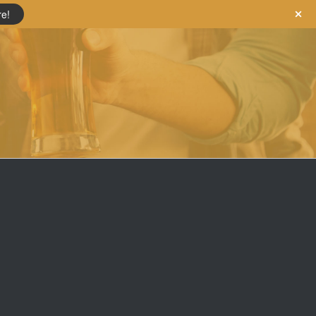
re!
s