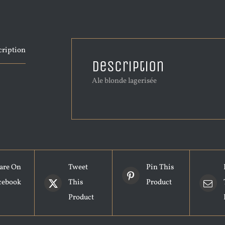
cription
Description
Ale blonde lagerisée
are On
Tweet
Pin This
cebook
This
Product
Product