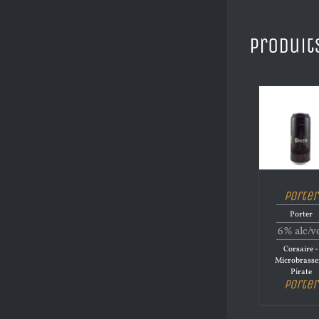
Produit
Porter
Porter
6% alc/v
Corsaire -
Microbrasse
Pirate
Porter