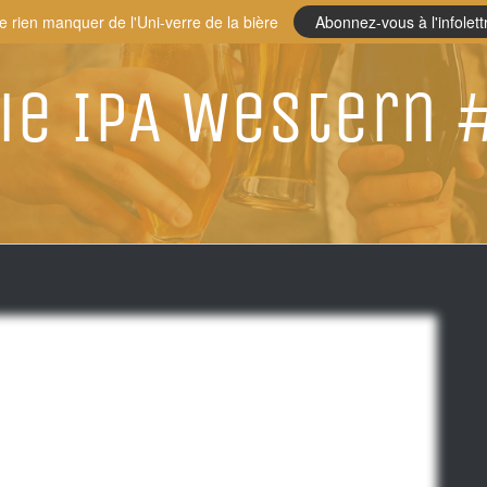
e rien manquer de l'Uni-verre de la bière
Abonnez-vous à l'infolett
ie IPA Western 