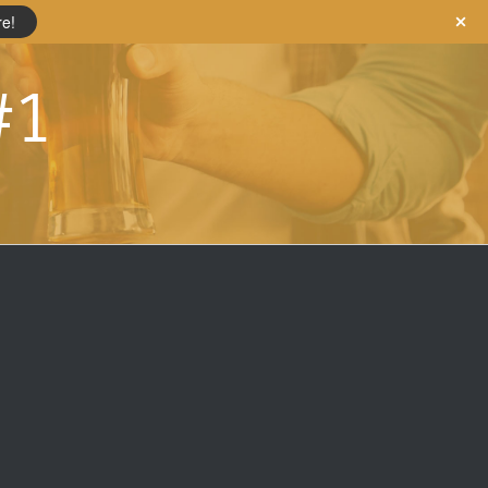
re!
#1