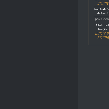
brume
Scotch Ale / 
de Scotch
9% alc/v
À l'Abri de 
tempête
Corne d
brume