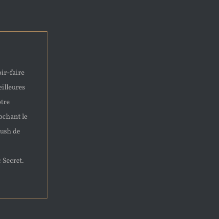
ir-faire
eilleures
otre
ochant le
Rush de
 Secret.