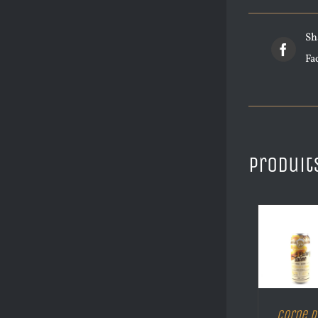
Sh
Fa
Produit
Corne d