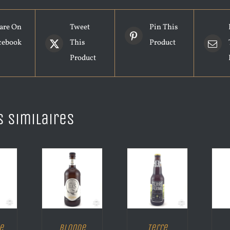
are On
Tweet
Pin This
cebook
This
Product
Product
s similaires
e
Blonde
Terre