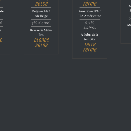
Belge
Ferme
S
Ale
Belgian Ale /
American IPA /
Ale Belge
IPA Américaine
5
ol
7% alc/vol
6.2%
Mi
alc/vol
la
Brasserie Mille-
À l'Abri de la
Îles
e
Blonde
tempête
Terre
Belge
Ferme