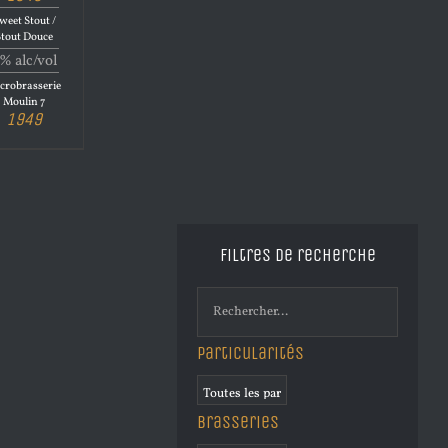
weet Stout /
Stout Douce
% alc/vol
crobrasserie
Moulin 7
1949
Filtres de recherche
Particularités
Brasseries