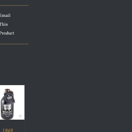
Email
This
Product
1949