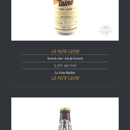
La Pure Laine
Scotch Ale / Ale de Scotch
5.5% alc/vol
La Voie Maltée
La Pure Laine