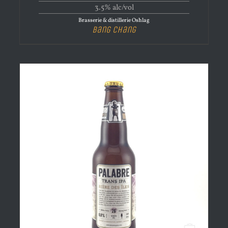
3.5% alc/vol
Brasserie & distillerie Oshlag
Bang Chang