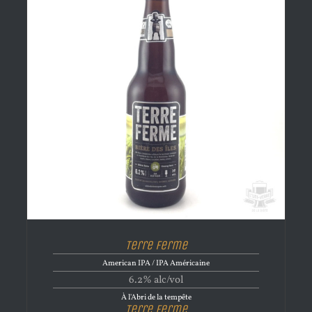
Terre Ferme
American IPA / IPA Américaine
6.2% alc/vol
À l'Abri de la tempête
Terre Ferme