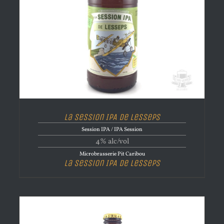
La Session IPA de Lesseps
Session IPA / IPA Session
4% alc/vol
Microbrasserie Pit Caribou
La Session IPA de Lesseps