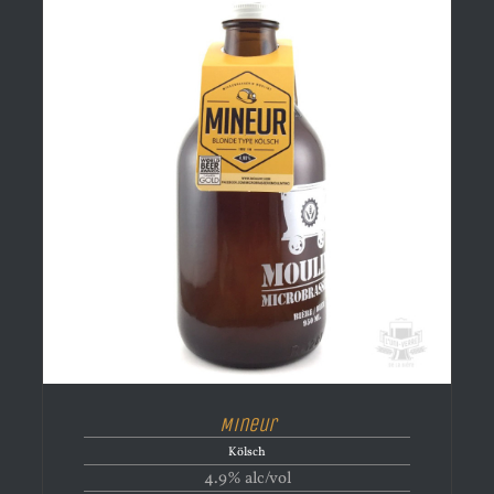
Mineur
Kölsch
4.9% alc/vol