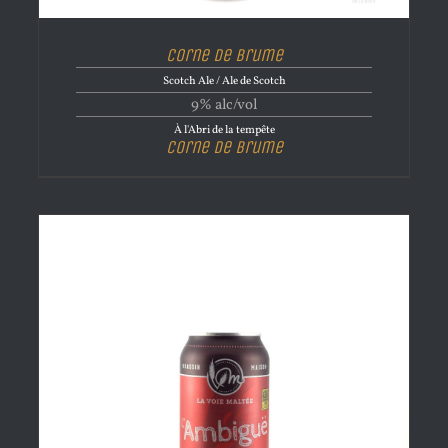
Corne de brume
Scotch Ale / Ale de Scotch
9% alc/vol
À l'Abri de la tempête
Corne de brume