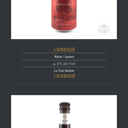
L’Ambiguë
Bitter / Amère
4.5% alc/vol
La Voie Maltée
L’Ambiguë