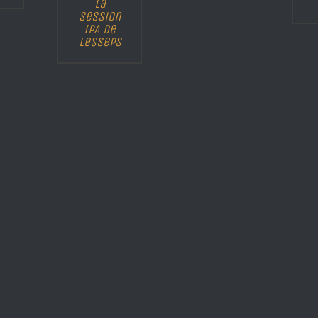
La
Session
IPA de
Lesseps