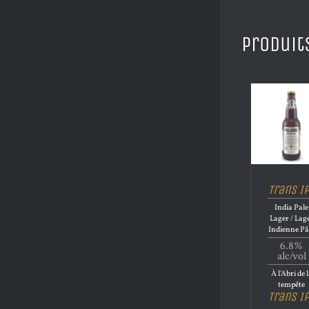
Produit
Trans I
India Pale
Lager / Lag
Indienne Pâ
6.8%
alc/vol
À l'Abri de 
tempête
Trans I