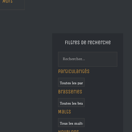
Mort
Filtres de recherche
Particularités
Brasseries
Malts
Houblons