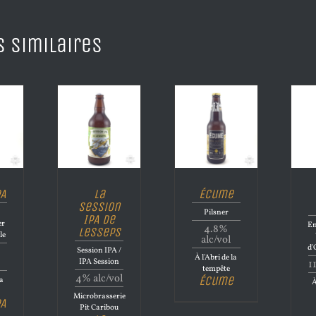
s similaires
PA
La
Écume
Session
Pilsner
IPA de
er
En
4.8%
Lesseps
le
alc/vol
d'
Session IPA /
À l'Abri de la
IPA Session
1
tempête
4% alc/vol
Écume
la
À
Microbrasserie
PA
Pit Caribou