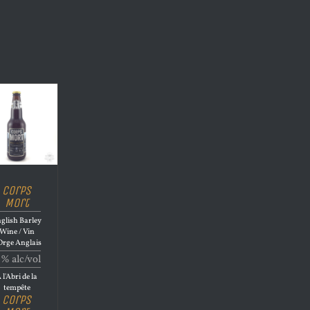
Corps
Mort
glish Barley
Wine / Vin
Orge Anglais
1% alc/vol
 l'Abri de la
tempête
Corps