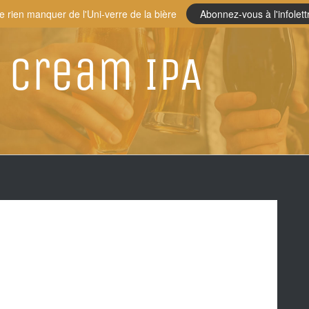
e rien manquer de l'Uni-verre de la bière
Abonnez-vous à l'infolett
 Cream IPA