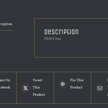
cription
Description
DDH Citra
are On
Tweet
Pin This
cebook
This
Product
Product