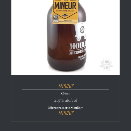
Mineur
Kölsch
4.9% alc/vol
Microbrasserie Moulin 7
Mineur