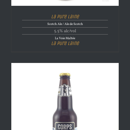
La Pure Laine
Scotch Ale / Ale de Scotch
5.5% alc/vol
La Voie Maltée
La Pure Laine