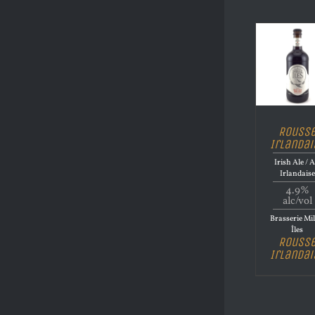
Rouss
Irlandai
Irish Ale / A
Irlandaise
4.9%
alc/vol
Brasserie Mil
Îles
Rouss
Irlandai