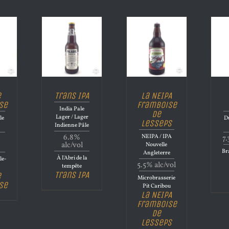
e
Trans IPA
La NEIPA
se
Framboise
India Pale
de
Lager / Lager
le
Du
Lesseps
Indienne Pâle
6.8%
NEIPA / IPA
7.
alc/vol
Nouvelle
Bra
Angleterre
À l'Abri de la
le-
5.5% alc/vol
tempête
Trans IPA
e
Microbrasserie
se
Pit Caribou
La NEIPA
Framboise
de
Lesseps