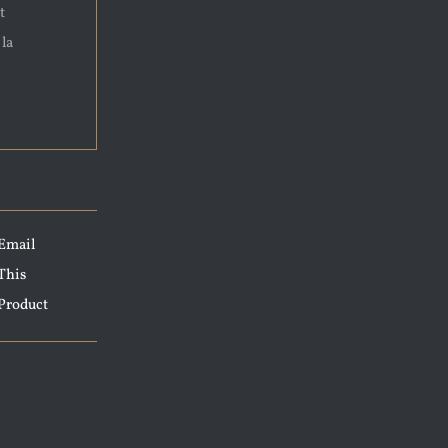
t
 la
Email
This
Product