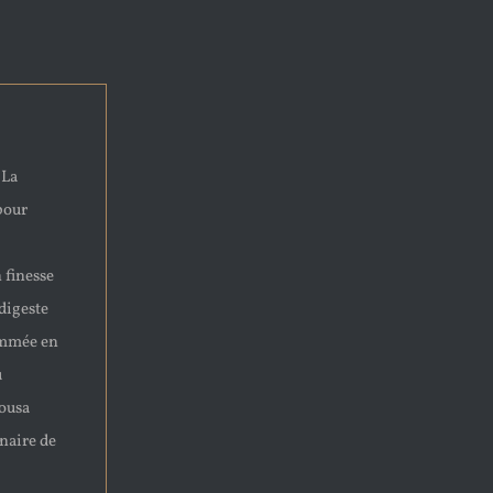
 La
 pour
 finesse
 digeste
nommée en
u
pousa
naire de