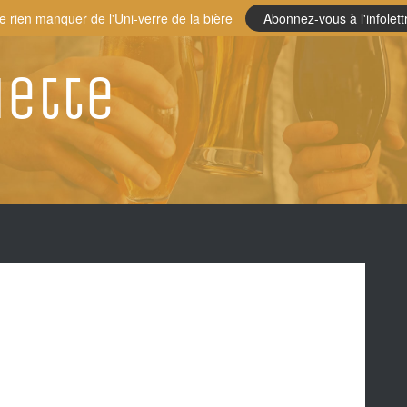
e rien manquer de l'Uni-verre de la bière
Abonnez-vous à l'infolett
iette