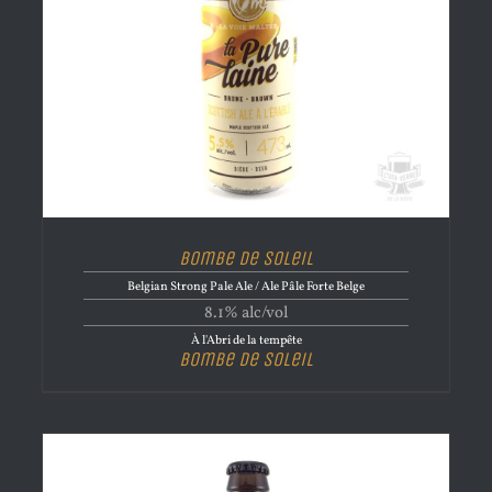
Bombe de Soleil
Belgian Strong Pale Ale / Ale Pâle Forte Belge
8.1% alc/vol
À l'Abri de la tempête
Bombe de Soleil