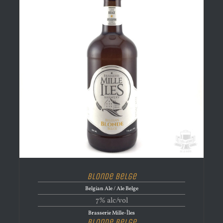
Blonde Belge
Belgian Ale / Ale Belge
7% alc/vol
Brasserie Mille-Îles
Blonde Belge