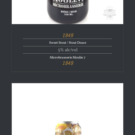
1949
Sweet Stout / Stout Douce
5% alc/vol
Microbrasserie Moulin 7
1949