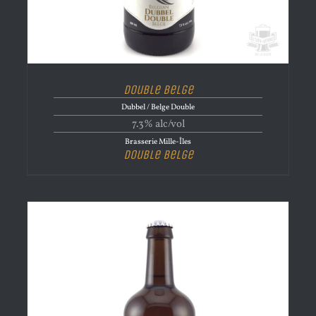
Double Belge
Dubbel / Belge Double
7.3% alc/vol
Brasserie Mille-Îles
Double Belge