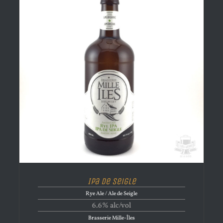
Ipa de Seigle
Rye Ale / Ale de Seigle
6.6% alc/vol
Brasserie Mille-Îles