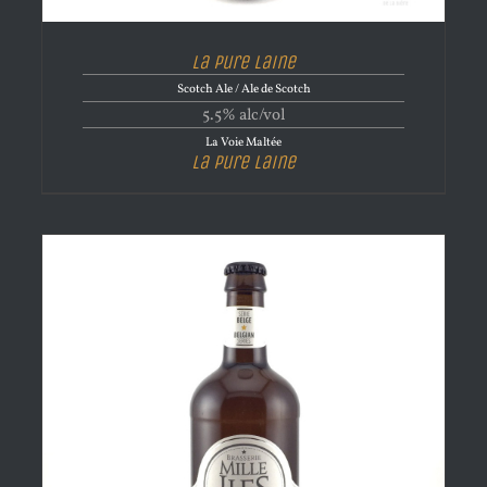
La Pure Laine
Scotch Ale / Ale de Scotch
5.5% alc/vol
La Voie Maltée
La Pure Laine