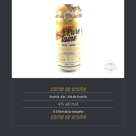
Corne de brume
Scotch Ale / Ale de Scotch
9% alc/vol
À l'Abri de la tempête
Corne de brume