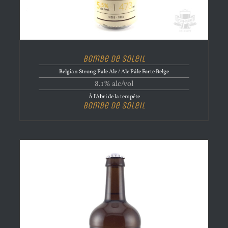
Bombe de Soleil
Belgian Strong Pale Ale / Ale Pâle Forte Belge
8.1% alc/vol
À l'Abri de la tempête
Bombe de Soleil