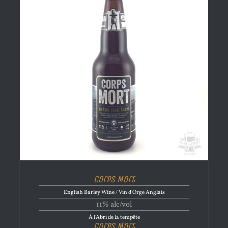
Corps Mort
English Barley Wine / Vin d'Orge Anglais
11% alc/vol
À l'Abri de la tempête
Corps Mort