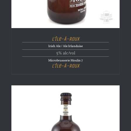
L’Île-À-Roux
Irish Ale / Ale Irlandaise
5% alc/vol
Microbrasserie Moulin 7
L’Île-À-Roux