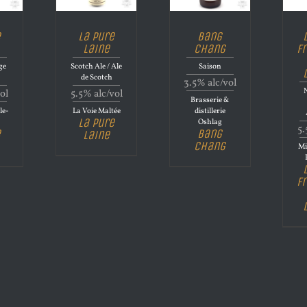
e
La Pure
Bang
Laine
Chang
F
ge
Scotch Ale / Ale
Saison
de Scotch
3.5% alc/vol
N
ol
5.5% alc/vol
Brasserie &
le-
La Voie Maltée
distillerie
La Pure
Oshlag
5.
e
Bang
Laine
Chang
Mi
F