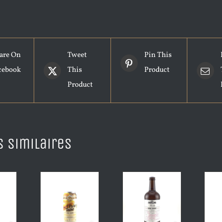
are On
Tweet
Pin This
cebook
This
Product
Product
s similaires