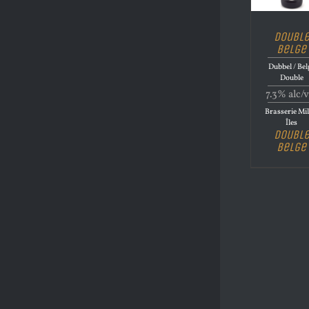
Doubl
Belge
Dubbel / Bel
Double
7.3% alc/v
Brasserie Mil
Îles
Doubl
Belge