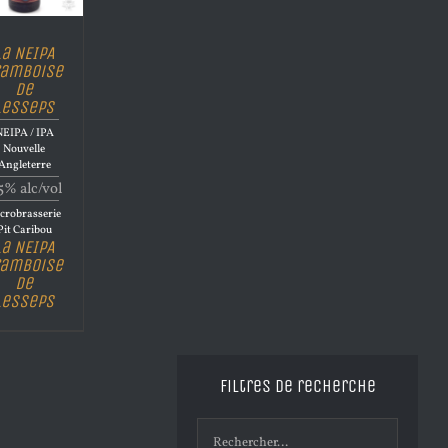
La NEIPA
ramboise
de
Lesseps
EIPA / IPA
Nouvelle
Angleterre
5% alc/vol
crobrasserie
Pit Caribou
La NEIPA
ramboise
de
Lesseps
Filtres de recherche