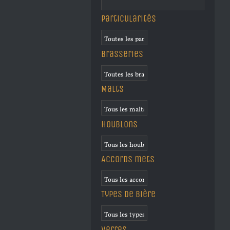
Particularités
Brasseries
Malts
Houblons
Accords mets
Types de bière
Verres