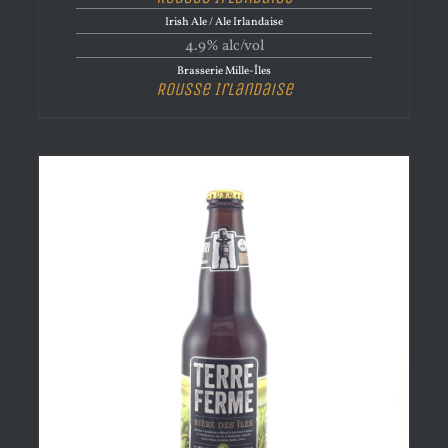
Irish Ale / Ale Irlandaise
4.9% alc/vol
Brasserie Mille-Îles
Rousse Irlandaise