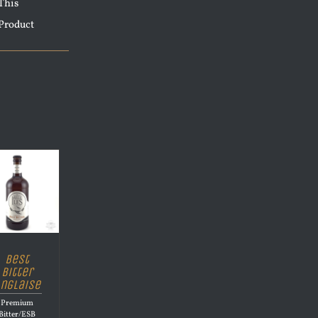
This
Product
Best
Bitter
nglaise
Premium
Bitter/ESB