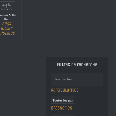
4.4%
alc/vol
sserie Mille-
Îles
Best
Bitter
nglaise
Filtres de recherche
Particularités
Brasseries