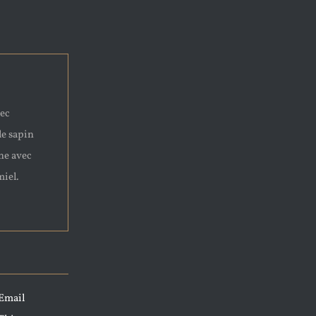
vec
de sapin
che avec
miel.
Email