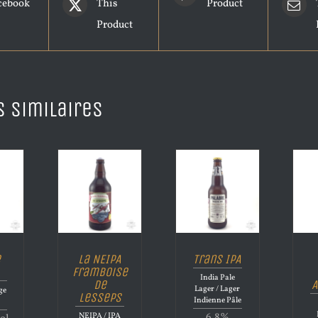
cebook
This
Product
Product
s similaires
e
La NEIPA
Trans IPA
Framboise
India Pale
de
A
Lager / Lager
ge
Lesseps
Indienne Pâle
NEIPA / IPA
6.8%