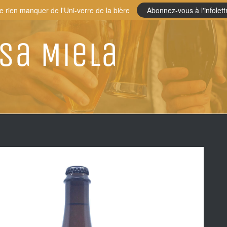
e rien manquer de l'Uni-verre de la bière
Abonnez-vous à l'infolett
sa Miela