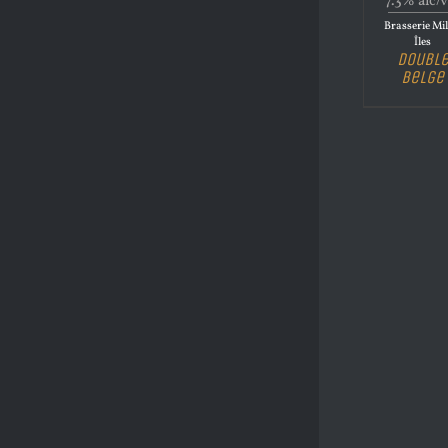
7.3% alc/v
Brasserie Mil
Îles
Doubl
Belge