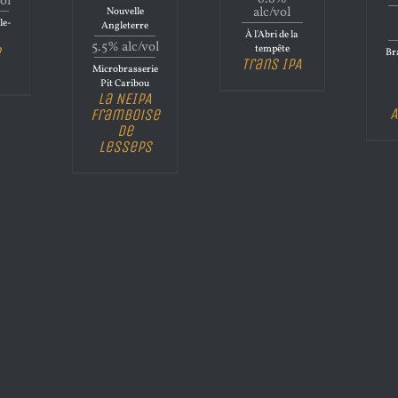
ol
alc/vol
Nouvelle
le-
Angleterre
À l'Abri de la
5.5% alc/vol
tempête
e
Bra
Trans IPA
Microbrasserie
Pit Caribou
La NEIPA
A
Framboise
de
Lesseps