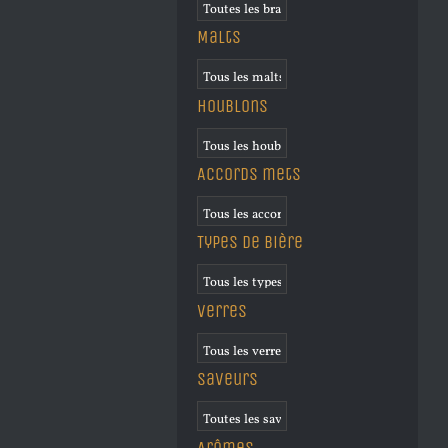
Malts
Houblons
Accords mets
Types de bière
Verres
Saveurs
Arômes